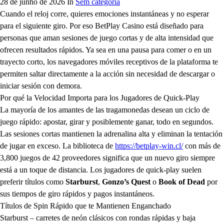
28 de junho de 2026 In
Sem categoria
Cuando el reloj corre, quieres emociones instantáneas y no esperar
para el siguiente giro. Por eso BetPlay Casino está diseñado para
personas que aman sesiones de juego cortas y de alta intensidad que
ofrecen resultados rápidos. Ya sea en una pausa para comer o en un
trayecto corto, los navegadores móviles receptivos de la plataforma te
permiten saltar directamente a la acción sin necesidad de descargar o
iniciar sesión con demora.
Por qué la Velocidad Importa para los Jugadores de Quick‑Play
La mayoría de los amantes de las tragamonedas desean un ciclo de
juego rápido: apostar, girar y posiblemente ganar, todo en segundos.
Las sesiones cortas mantienen la adrenalina alta y eliminan la tentación
de jugar en exceso. La biblioteca de
https://betplay-win.cl/
con más de
3,800 juegos de 42 proveedores significa que un nuevo giro siempre
está a un toque de distancia. Los jugadores de quick‑play suelen
preferir títulos como
Starburst
,
Gonzo’s Quest
o
Book of Dead
por
sus tiempos de giro rápidos y pagos instantáneos.
Títulos de Spin Rápido que te Mantienen Enganchado
Starburst – carretes de neón clásicos con rondas rápidas y baja