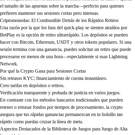
el tamaño de las apuestas sobre la marcha—perfecto para quienes
prefieren mantener sus sesiones cortas pero intensas.
Criptomonedas: El Combustible Detrás de los Rápidos Retiros
Una razón por la que los fans del quick‑play se sienten atraídos por
BetPlay es la opción de retiro ultrarrápido. Los depósitos se pueden
hacer con Bitcoin, Ethereum, USDT y otros tokens populares. Si una
sesión termina con una ganancia, puedes solicitar un retiro que puede
procesarse en menos de una hora—especialmente si usas Lightning
Network.
Por qué la Crypto Gana para Sesiones Cortas
Sin retrasos KYC; financiamiento de cuenta instantáneo.
Cero tarifas en depósitos o retiros.
Verificación transparente y probada de justicia en varios juegos.
En contraste con los métodos bancarios tradicionales que pueden
retener o retrasar fondos por tiempos de procesamiento, la crypto
asegura que tus rápidas ganancias permanezcan en tu bolsillo tan
rápido como puedas cruzar la línea de meta.
Aspectos Destacados de la Biblioteca de Juegos para Juego de Alta