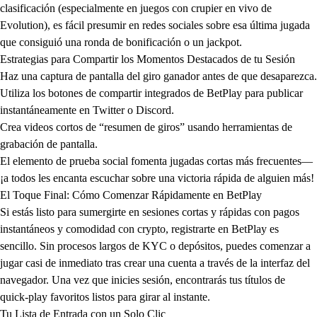
clasificación (especialmente en juegos con crupier en vivo de
Evolution), es fácil presumir en redes sociales sobre esa última jugada
que consiguió una ronda de bonificación o un jackpot.
Estrategias para Compartir los Momentos Destacados de tu Sesión
Haz una captura de pantalla del giro ganador antes de que desaparezca.
Utiliza los botones de compartir integrados de BetPlay para publicar
instantáneamente en Twitter o Discord.
Crea videos cortos de “resumen de giros” usando herramientas de
grabación de pantalla.
El elemento de prueba social fomenta jugadas cortas más frecuentes—
¡a todos les encanta escuchar sobre una victoria rápida de alguien más!
El Toque Final: Cómo Comenzar Rápidamente en BetPlay
Si estás listo para sumergirte en sesiones cortas y rápidas con pagos
instantáneos y comodidad con crypto, registrarte en BetPlay es
sencillo. Sin procesos largos de KYC o depósitos, puedes comenzar a
jugar casi de inmediato tras crear una cuenta a través de la interfaz del
navegador. Una vez que inicies sesión, encontrarás tus títulos de
quick‑play favoritos listos para girar al instante.
Tu Lista de Entrada con un Solo Clic