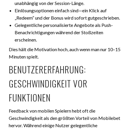
unabhängig von der Session-Länge.
Einlösungsoptionen einfach sind—ein Klick auf
„Redeem“ und der Bonus wird sofort gutgeschrieben.
Gelegentliche personalisierte Angebote als Push-
Benachrichtigungen während der Stoßzeiten
erscheinen.
Dies hält die Motivation hoch, auch wenn man nur 10–15
Minuten spielt.
BENUTZERERFAHRUNG:
GESCHWINDIGKEIT VOR
FUNKTIONEN
Feedback von mobilen Spielern hebt oft die
Geschwindigkeit als den größten Vorteil von Mobilebet
hervor. Während einige Nutzer gelegentliche