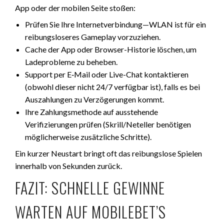
App oder der mobilen Seite stoßen:
Prüfen Sie Ihre Internetverbindung—WLAN ist für ein
reibungsloseres Gameplay vorzuziehen.
Cache der App oder Browser-Historie löschen, um
Ladeprobleme zu beheben.
Support per E‑Mail oder Live-Chat kontaktieren
(obwohl dieser nicht 24/7 verfügbar ist), falls es bei
Auszahlungen zu Verzögerungen kommt.
Ihre Zahlungsmethode auf ausstehende
Verifizierungen prüfen (Skrill/Neteller benötigen
möglicherweise zusätzliche Schritte).
Ein kurzer Neustart bringt oft das reibungslose Spielen
innerhalb von Sekunden zurück.
FAZIT: SCHNELLE GEWINNE
WARTEN AUF MOBILEBET’S