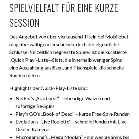
SPIELVIELFALT FÜR EINE KURZE
SESSION
Das Angebot von über viertausend Titeln bei Mobilebet
mag überwältigend erscheinen, doch der eigentliche
Schlüssel für zeitlich begrenzte Spieler ist die kuratierte
„Quick Play“-Liste—Slots, die innerhalb weniger Spins
eine Auszahlung auslösen, und Tischspiele, die schnelle
Runden bieten.
Highlights der Quick-Play-Liste sind:
NetEnt’s „Starburst“ – lebendige Walzen und
sofortige Re‑Spins
Play’n GO’s „Book of Dead“ – kurze Free‑Spin-Runden
Evolution’s „Live Roulette“ – schnelle Runden mit Live-
Dealer-Kameras
Microgaming’s „Mega Moolah“ – nur wenige Spins bis