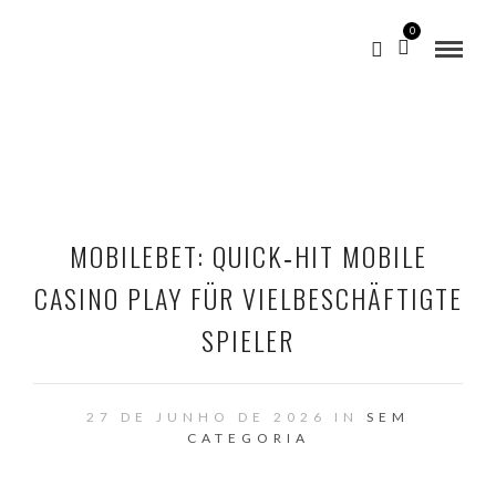
0
MOBILEBET: QUICK‑HIT MOBILE
CASINO PLAY FÜR VIELBESCHÄFTIGTE
SPIELER
27 DE JUNHO DE 2026 IN
SEM
CATEGORIA