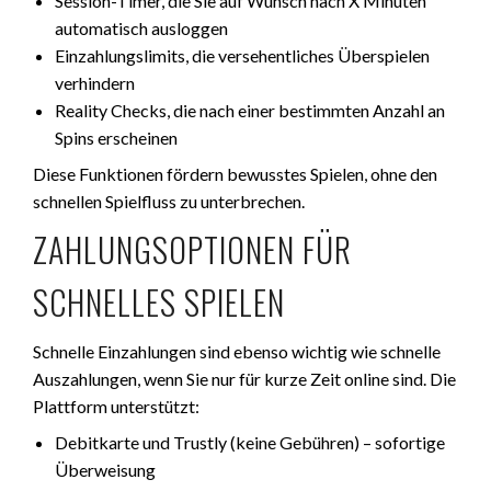
Session-Timer, die Sie auf Wunsch nach X Minuten
automatisch ausloggen
Einzahlungslimits, die versehentliches Überspielen
verhindern
Reality Checks, die nach einer bestimmten Anzahl an
Spins erscheinen
Diese Funktionen fördern bewusstes Spielen, ohne den
schnellen Spielfluss zu unterbrechen.
ZAHLUNGSOPTIONEN FÜR
SCHNELLES SPIELEN
Schnelle Einzahlungen sind ebenso wichtig wie schnelle
Auszahlungen, wenn Sie nur für kurze Zeit online sind. Die
Plattform unterstützt:
Debitkarte und Trustly (keine Gebühren) – sofortige
Überweisung