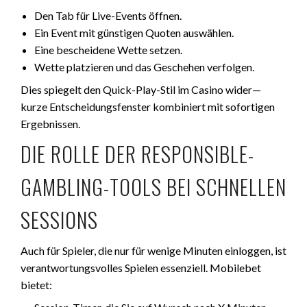
Den Tab für Live-Events öffnen.
Ein Event mit günstigen Quoten auswählen.
Eine bescheidene Wette setzen.
Wette platzieren und das Geschehen verfolgen.
Dies spiegelt den Quick-Play-Stil im Casino wider—
kurze Entscheidungsfenster kombiniert mit sofortigen
Ergebnissen.
DIE ROLLE DER RESPONSIBLE-
GAMBLING-TOOLS BEI SCHNELLEN
SESSIONS
Auch für Spieler, die nur für wenige Minuten einloggen, ist
verantwortungsvolles Spielen essenziell. Mobilebet
bietet: