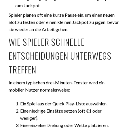
zum Jackpot
Spieler planen oft eine kurze Pause ein, um einen neuen
Slot zu testen oder einen kleinen Jackpot zu jagen, bevor
sie wieder an die Arbeit gehen.
WIE SPIELER SCHNELLE
ENTSCHEIDUNGEN UNTERWEGS
TREFFEN
In einem typischen drei‑Minuten-Fenster wird ein
mobiler Nutzer normalerweise:
Ein Spiel aus der Quick Play-Liste auswählen.
Eine niedrige Einsätze setzen (oft €1 oder
weniger).
Eine einzelne Drehung oder Wette platzieren.