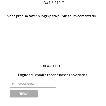
LEAVE A REPLY
Você precisa fazer o
login
para publicar um comentário.
NEWSLETTER
Digite seu email e receba nossas novidades.