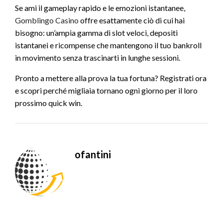
Se ami il gameplay rapido e le emozioni istantanee,
Gomblingo Casino
offre esattamente ciò di cui hai
bisogno: un’ampia gamma di slot veloci, depositi
istantanei e ricompense che mantengono il tuo bankroll
in movimento senza trascinarti in lunghe sessioni.
Pronto a mettere alla prova la tua fortuna? Registrati ora
e scopri perché migliaia tornano ogni giorno per il loro
prossimo quick win.
ofantini