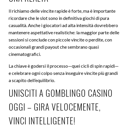
Il richiamo delle vincite rapide è forte, ma è importante
ricordare che le slot sono in definitiva giochi di pura
casualità. Anche i giocatori ad alta intensità dovrebbero
mantenere aspettative realistiche: la maggior parte delle
sessioni si conclude con piccole vincite o perdite, con
occasionali grandi payout che sembrano quasi
cinematografici.
La chiave è godersi il processo—quei cicli di spin rapidi—
e celebrare ogni colpo senza inseguire vincite più grandi
a scapito dell’equilibrio.
UNISCITI A GOMBLINGO CASINO
OGGI – GIRA VELOCEMENTE,
VINCI INTELLIGENTE!