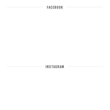
FACEBOOK
INSTAGRAM