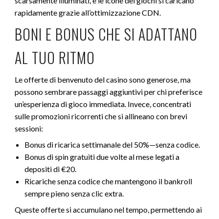
scarsamente illuminati, e le icone dei giochi si caricano
rapidamente grazie all’ottimizzazione CDN.
BONI E BONUS CHE SI ADATTANO
AL TUO RITMO
Le offerte di benvenuto del casino sono generose, ma
possono sembrare passaggi aggiuntivi per chi preferisce
un’esperienza di gioco immediata. Invece, concentrati
sulle promozioni ricorrenti che si allineano con brevi
sessioni:
Bonus di ricarica settimanale del 50%—senza codice.
Bonus di spin gratuiti due volte al mese legati a
depositi di €20.
Ricariche senza codice che mantengono il bankroll
sempre pieno senza clic extra.
Queste offerte si accumulano nel tempo, permettendo ai