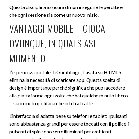
Questa disciplina assicura di non inseguire le perdite e
che ogni sessione sia come un nuovo inizio.
VANTAGGI MOBILE – GIOCA
OVUNQUE, IN QUALSIASI
MOMENTO
L’esperienza mobile di Gomblingo, basata su HTML5,
elimina la necessità di scaricare app. Questa scelta di
design è importante perché significa che puoi accedere
alla piattaforma ogni volta che hai qualche minuto libero
—sia in metropolitana che in fila al caffè.
L’interfaccia si adatta bene su telefoni e tablet: i pulsanti
sono abbastanza grandi per essere toccati con il pollice, i
pulsanti di spin sono retroilluminati per ambienti