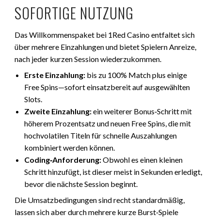
SOFORTIGE NUTZUNG
Das Willkommenspaket bei 1Red Casino entfaltet sich
über mehrere Einzahlungen und bietet Spielern Anreize,
nach jeder kurzen Session wiederzukommen.
Erste Einzahlung:
bis zu 100% Match plus einige
Free Spins—sofort einsatzbereit auf ausgewählten
Slots.
Zweite Einzahlung:
ein weiterer Bonus‑Schritt mit
höherem Prozentsatz und neuen Free Spins, die mit
hochvolatilen Titeln für schnelle Auszahlungen
kombiniert werden können.
Coding‑Anforderung:
Obwohl es einen kleinen
Schritt hinzufügt, ist dieser meist in Sekunden erledigt,
bevor die nächste Session beginnt.
Die Umsatzbedingungen sind recht standardmäßig,
lassen sich aber durch mehrere kurze Burst‑Spiele