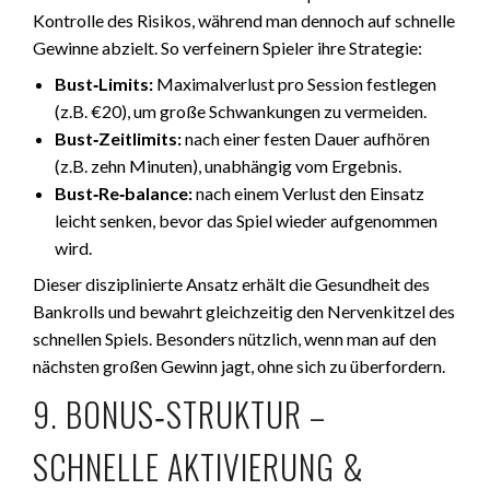
Kontrolle des Risikos, während man dennoch auf schnelle
Gewinne abzielt. So verfeinern Spieler ihre Strategie:
Bust‑Limits:
Maximalverlust pro Session festlegen
(z.B. €20), um große Schwankungen zu vermeiden.
Bust‑Zeitlimits:
nach einer festen Dauer aufhören
(z.B. zehn Minuten), unabhängig vom Ergebnis.
Bust‑Re‑balance:
nach einem Verlust den Einsatz
leicht senken, bevor das Spiel wieder aufgenommen
wird.
Dieser disziplinierte Ansatz erhält die Gesundheit des
Bankrolls und bewahrt gleichzeitig den Nervenkitzel des
schnellen Spiels. Besonders nützlich, wenn man auf den
nächsten großen Gewinn jagt, ohne sich zu überfordern.
9. BONUS‑STRUKTUR –
SCHNELLE AKTIVIERUNG &