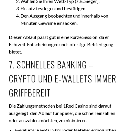
Wählen Sie Ihren Wett‑Typ (z.B. Sieger).
Einsatz festlegen und bestätigen.
Den Ausgang beobachten und innerhalb von
Minuten Gewinne einsacken.
Dieser Ablauf passt gut in eine kurze Session, da er
Echtzeit‑Entscheidungen und sofortige Befriedigung
bietet.
7. SCHNELLES BANKING –
CRYPTO UND E‑WALLETS IMMER
GRIFFBEREIT
Die Zahlungsmethoden bei 1Red Casino sind darauf
ausgelegt, den Ablauf für Spieler, die schnell einzahlen
oder auszahlen möchten, zu minimieren.
E‑wallets:
PayPal, Skrill oder Neteller ermöglichen