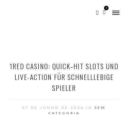
0
1RED CASINO: QUICK‑HIT SLOTS UND
LIVE-ACTION FÜR SCHNELLLEBIGE
SPIELER
27 DE JUNHO DE 2026 IN
SEM
CATEGORIA