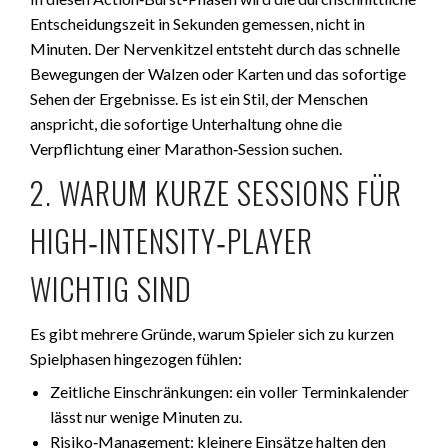
Entscheidungszeit in Sekunden gemessen, nicht in
Minuten. Der Nervenkitzel entsteht durch das schnelle
Bewegungen der Walzen oder Karten und das sofortige
Sehen der Ergebnisse. Es ist ein Stil, der Menschen
anspricht, die sofortige Unterhaltung ohne die
Verpflichtung einer Marathon‑Session suchen.
2. WARUM KURZE SESSIONS FÜR
HIGH‑INTENSITY‑PLAYER
WICHTIG SIND
Es gibt mehrere Gründe, warum Spieler sich zu kurzen
Spielphasen hingezogen fühlen:
Zeitliche Einschränkungen: ein voller Terminkalender
lässt nur wenige Minuten zu.
Risiko‑Management: kleinere Einsätze halten den