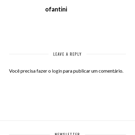
ofantini
LEAVE A REPLY
Você precisa fazer o
login
para publicar um comentário.
NEWSLETTER