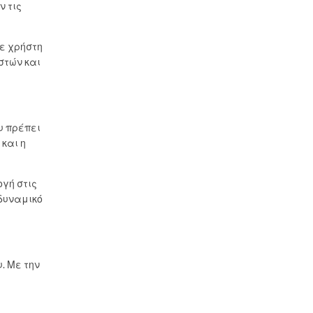
 τις
ε χρήστη
στών και
υ πρέπει
και η
γή στις
 δυναμικό
. Με την