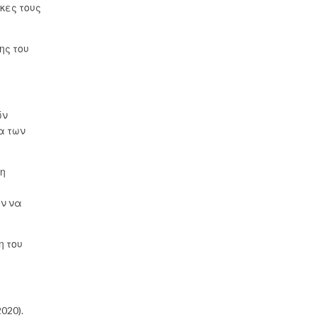
κες τους
ης του
ών
α των
ση
ν να
η του
2020).