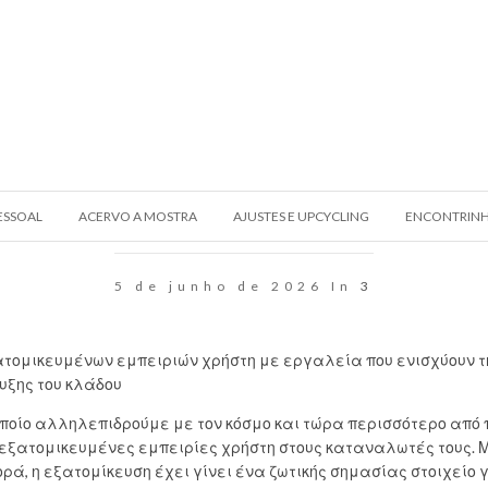
ESSOAL
ACERVO A MOSTRA
AJUSTES E UPCYCLING
ENCONTRIN
5 de junho de 2026 In
3
ξατομικευμένων εμπειριών χρήστη με εργαλεία που ενισχύουν τ
υξης του κλάδου
ποίο αλληλεπιδρούμε με τον κόσμο και τώρα περισσότερο από π
εξατομικευμένες εμπειρίες χρήστη στους καταναλωτές τους. Μ
ά, η εξατομίκευση έχει γίνει ένα ζωτικής σημασίας στοιχείο γ