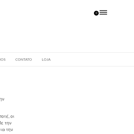
0
HOS
CONTATO
LOJA
ην
οτέ, οι
ε την
ια την