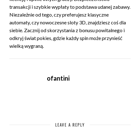
transakcji i szybkie wypłaty to podstawa udanej zabawy.
Niezależnie od tego, czy preferujesz klasyczne
automaty, czy nowoczesne sloty 3D, znajdziesz coś dla
siebie. Zacznij od skorzystania z bonusu powitalnego i
odkryj świat pokies, gdzie każdy spin może przynieść
wielką wygraną.
ofantini
LEAVE A REPLY