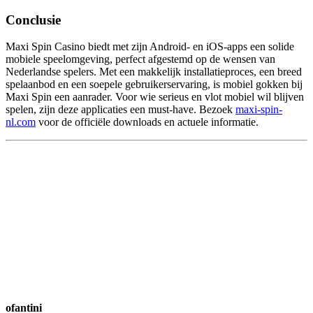
Conclusie
Maxi Spin Casino biedt met zijn Android- en iOS-apps een solide
mobiele speelomgeving, perfect afgestemd op de wensen van
Nederlandse spelers. Met een makkelijk installatieproces, een breed
spelaanbod en een soepele gebruikerservaring, is mobiel gokken bij
Maxi Spin een aanrader. Voor wie serieus en vlot mobiel wil blijven
spelen, zijn deze applicaties een must-have. Bezoek
maxi-spin-
nl.com
voor de officiële downloads en actuele informatie.
ofantini