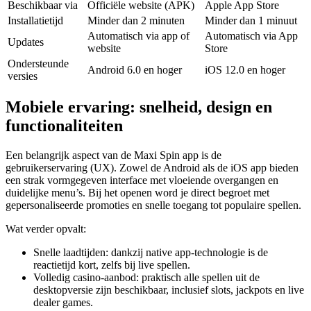
Beschikbaar via
Officiële website (APK)
Apple App Store
Installatietijd
Minder dan 2 minuten
Minder dan 1 minuut
Automatisch via app of
Automatisch via App
Updates
website
Store
Ondersteunde
Android 6.0 en hoger
iOS 12.0 en hoger
versies
Mobiele ervaring: snelheid, design en
functionaliteiten
Een belangrijk aspect van de Maxi Spin app is de
gebruikerservaring (UX). Zowel de Android als de iOS app bieden
een strak vormgegeven interface met vloeiende overgangen en
duidelijke menu’s. Bij het openen word je direct begroet met
gepersonaliseerde promoties en snelle toegang tot populaire spellen.
Wat verder opvalt:
Snelle laadtijden: dankzij native app-technologie is de
reactietijd kort, zelfs bij live spellen.
Volledig casino-aanbod: praktisch alle spellen uit de
desktopversie zijn beschikbaar, inclusief slots, jackpots en live
dealer games.