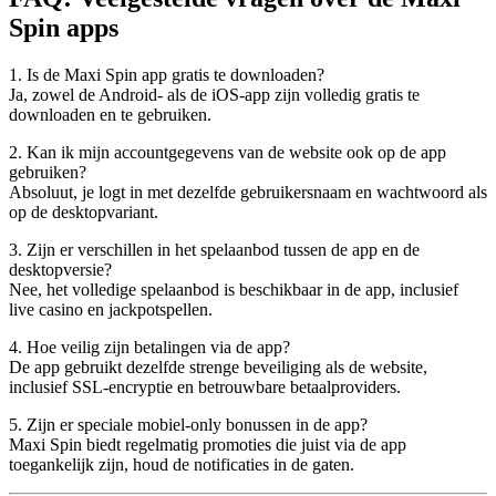
Spin apps
1. Is de Maxi Spin app gratis te downloaden?
Ja, zowel de Android- als de iOS-app zijn volledig gratis te
downloaden en te gebruiken.
2. Kan ik mijn accountgegevens van de website ook op de app
gebruiken?
Absoluut, je logt in met dezelfde gebruikersnaam en wachtwoord als
op de desktopvariant.
3. Zijn er verschillen in het spelaanbod tussen de app en de
desktopversie?
Nee, het volledige spelaanbod is beschikbaar in de app, inclusief
live casino en jackpotspellen.
4. Hoe veilig zijn betalingen via de app?
De app gebruikt dezelfde strenge beveiliging als de website,
inclusief SSL-encryptie en betrouwbare betaalproviders.
5. Zijn er speciale mobiel-only bonussen in de app?
Maxi Spin biedt regelmatig promoties die juist via de app
toegankelijk zijn, houd de notificaties in de gaten.