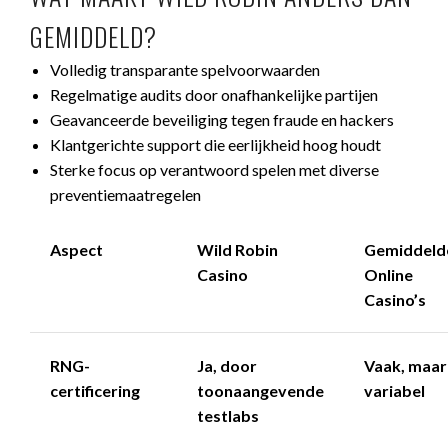
GEMIDDELD?
Volledig transparante spelvoorwaarden
Regelmatige audits door onafhankelijke partijen
Geavanceerde beveiliging tegen fraude en hackers
Klantgerichte support die eerlijkheid hoog houdt
Sterke focus op verantwoord spelen met diverse
preventiemaatregelen
Aspect
Wild Robin
Gemiddeld
Casino
Online
Casino’s
RNG-
Ja, door
Vaak, maar
certificering
toonaangevende
variabel
testlabs