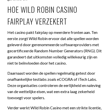
HOE WILD ROBIN CASINO
FAIRPLAY VERZEKERT
Het casino pakt fairplay op meerdere fronten aan. Ten
eerste zorgt Wild Robin ervoor dat alle spellen worden
geleverd door gerenommeerde softwareproviders met
gecertificeerde Random Number Generators (RNG). Dit
garandeert dat uitkomsten volledig willekeurig zijn en
niet te beïnvloeden door het casino.
Daarnaast worden de spellen regelmatig getest door
onafhankelijke testlabs zoals eCOGRA of iTech Labs.
Deze organisaties controleren de eerlijkheid en naleving
van de wettelijke eisen, wat een extra laag zekerheid
toevoegt voor spelers.
Verder werkt Wild Robin Casino met een strikte licentie,