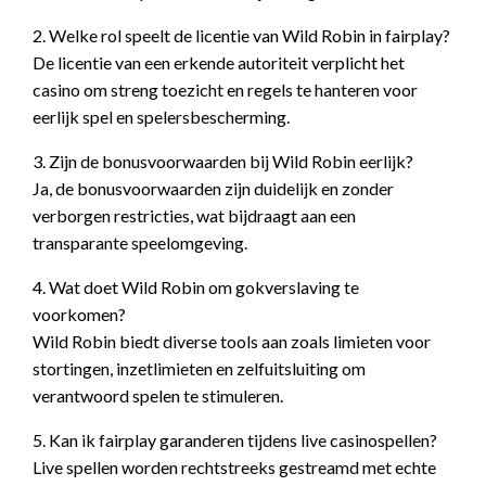
2. Welke rol speelt de licentie van Wild Robin in fairplay?
De licentie van een erkende autoriteit verplicht het
casino om streng toezicht en regels te hanteren voor
eerlijk spel en spelersbescherming.
3. Zijn de bonusvoorwaarden bij Wild Robin eerlijk?
Ja, de bonusvoorwaarden zijn duidelijk en zonder
verborgen restricties, wat bijdraagt aan een
transparante speelomgeving.
4. Wat doet Wild Robin om gokverslaving te
voorkomen?
Wild Robin biedt diverse tools aan zoals limieten voor
stortingen, inzetlimieten en zelfuitsluiting om
verantwoord spelen te stimuleren.
5. Kan ik fairplay garanderen tijdens live casinospellen?
Live spellen worden rechtstreeks gestreamd met echte