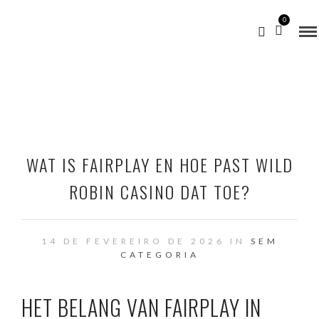
0
WAT IS FAIRPLAY EN HOE PAST WILD
ROBIN CASINO DAT TOE?
14 DE FEVEREIRO DE 2026 IN
SEM
CATEGORIA
HET BELANG VAN FAIRPLAY IN