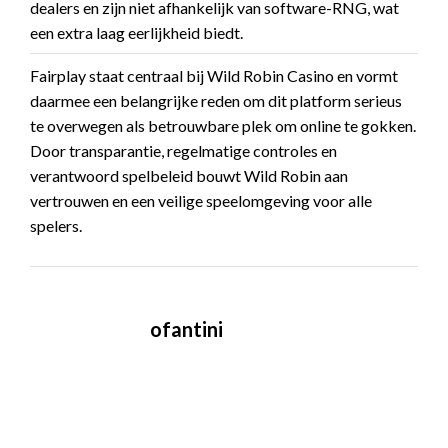
dealers en zijn niet afhankelijk van software-RNG, wat
een extra laag eerlijkheid biedt.
Fairplay staat centraal bij Wild Robin Casino en vormt
daarmee een belangrijke reden om dit platform serieus
te overwegen als betrouwbare plek om online te gokken.
Door transparantie, regelmatige controles en
verantwoord spelbeleid bouwt Wild Robin aan
vertrouwen en een veilige speelomgeving voor alle
spelers.
ofantini