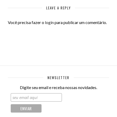
LEAVE A REPLY
Você precisa fazer o
login
para publicar um comentário.
NEWSLETTER
Digite seu email e receba nossas novidades.