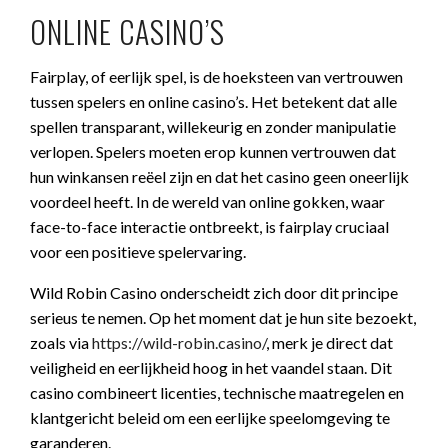
ONLINE CASINO’S
Fairplay, of eerlijk spel, is de hoeksteen van vertrouwen
tussen spelers en online casino’s. Het betekent dat alle
spellen transparant, willekeurig en zonder manipulatie
verlopen. Spelers moeten erop kunnen vertrouwen dat
hun winkansen reëel zijn en dat het casino geen oneerlijk
voordeel heeft. In de wereld van online gokken, waar
face-to-face interactie ontbreekt, is fairplay cruciaal
voor een positieve spelervaring.
Wild Robin Casino onderscheidt zich door dit principe
serieus te nemen. Op het moment dat je hun site bezoekt,
zoals via
https://wild-robin.casino/
, merk je direct dat
veiligheid en eerlijkheid hoog in het vaandel staan. Dit
casino combineert licenties, technische maatregelen en
klantgericht beleid om een eerlijke speelomgeving te
garanderen.