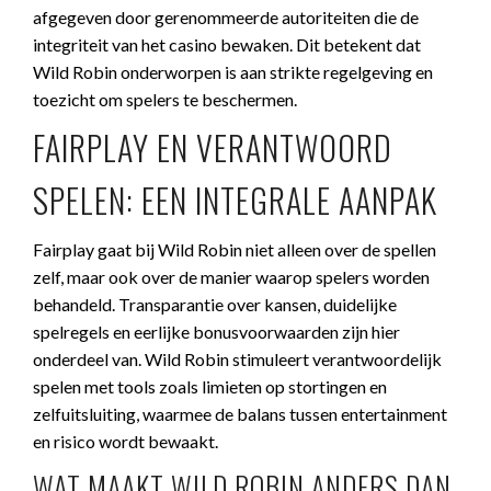
afgegeven door gerenommeerde autoriteiten die de
integriteit van het casino bewaken. Dit betekent dat
Wild Robin onderworpen is aan strikte regelgeving en
toezicht om spelers te beschermen.
FAIRPLAY EN VERANTWOORD
SPELEN: EEN INTEGRALE AANPAK
Fairplay gaat bij Wild Robin niet alleen over de spellen
zelf, maar ook over de manier waarop spelers worden
behandeld. Transparantie over kansen, duidelijke
spelregels en eerlijke bonusvoorwaarden zijn hier
onderdeel van. Wild Robin stimuleert verantwoordelijk
spelen met tools zoals limieten op stortingen en
zelfuitsluiting, waarmee de balans tussen entertainment
en risico wordt bewaakt.
WAT MAAKT WILD ROBIN ANDERS DAN