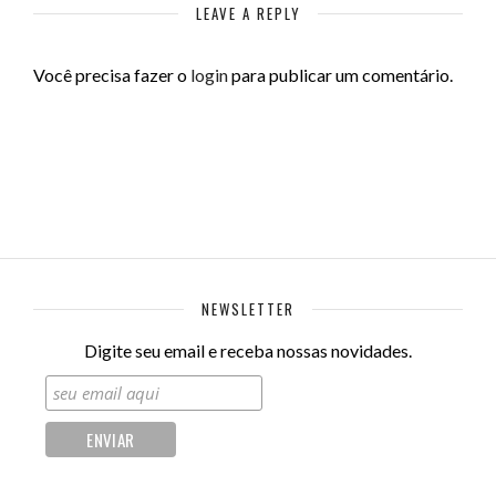
LEAVE A REPLY
Você precisa fazer o
login
para publicar um comentário.
NEWSLETTER
Digite seu email e receba nossas novidades.