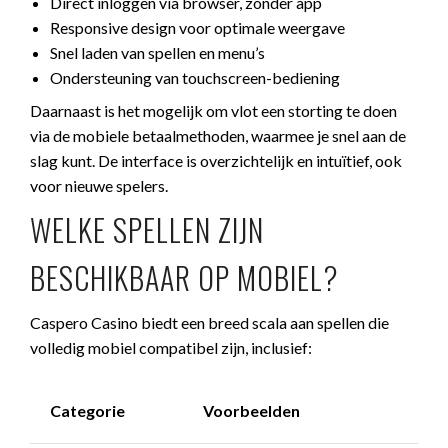
Direct inloggen via browser, zonder app
Responsive design voor optimale weergave
Snel laden van spellen en menu’s
Ondersteuning van touchscreen-bediening
Daarnaast is het mogelijk om vlot een storting te doen
via de mobiele betaalmethoden, waarmee je snel aan de
slag kunt. De interface is overzichtelijk en intuïtief, ook
voor nieuwe spelers.
WELKE SPELLEN ZIJN
BESCHIKBAAR OP MOBIEL?
Caspero Casino biedt een breed scala aan spellen die
volledig mobiel compatibel zijn, inclusief:
Categorie
Voorbeelden