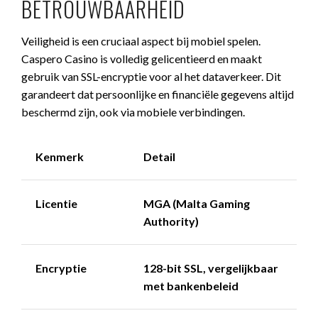
BETROUWBAARHEID
Veiligheid is een cruciaal aspect bij mobiel spelen.
Caspero Casino is volledig gelicentieerd en maakt
gebruik van SSL-encryptie voor al het dataverkeer. Dit
garandeert dat persoonlijke en financiële gegevens altijd
beschermd zijn, ook via mobiele verbindingen.
Kenmerk
Detail
Licentie
MGA (Malta Gaming
Authority)
Encryptie
128-bit SSL, vergelijkbaar
met bankenbeleid