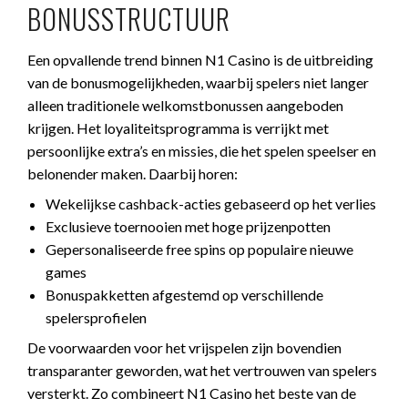
BONUSSTRUCTUUR
Een opvallende trend binnen N1 Casino is de uitbreiding
van de bonusmogelijkheden, waarbij spelers niet langer
alleen traditionele welkomstbonussen aangeboden
krijgen. Het loyaliteitsprogramma is verrijkt met
persoonlijke extra’s en missies, die het spelen speelser en
belonender maken. Daarbij horen:
Wekelijkse cashback-acties gebaseerd op het verlies
Exclusieve toernooien met hoge prijzenpotten
Gepersonaliseerde free spins op populaire nieuwe
games
Bonuspakketten afgestemd op verschillende
spelersprofielen
De voorwaarden voor het vrijspelen zijn bovendien
transparanter geworden, wat het vertrouwen van spelers
versterkt. Zo combineert N1 Casino het beste van de