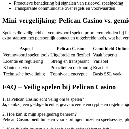
Proactieve benadering bij signalen van risicovol speelgedrag
Transparante communicatie over regels en voorwaarden
Mini-vergelijking: Pelican Casino vs. gemi
Spelers die veiligheid en verantwoord spelen prioriteren, vinden bij 
extra stappen met persoonlijk contact en uitgebreide tools, wat het ve
Aspect
Pelican Casino
Gemiddeld Online
Verantwoord spelen tools
Uitgebreid en flexibel
Vaak beperkt
Licentie en regulering
Streng en transparant
Variabel
Klantenservice
Proactief en deskundig
Reactief
Technische beveiliging
Topniveau encryptie
Basis SSL vaak
FAQ – Veilig spelen bij Pelican Casino
1. Is Pelican Casino echt veilig om te spelen?
Ja, dankzij een geldige licentie, geavanceerde encryptie en regelmatige
2. Hoe kan ik mijn speelgedrag beheren?
Pelican Casino biedt limieten voor stortingen, inzet en speelsessies, plu