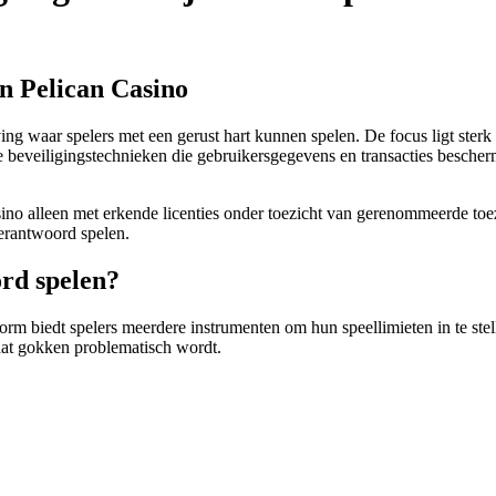
n Pelican Casino
g waar spelers met een gerust hart kunnen spelen. De focus ligt sterk 
rde beveiligingstechnieken die gebruikersgegevens en transacties besch
no alleen met erkende licenties onder toezicht van gerenommeerde toezic
verantwoord spelen.
rd spelen?
rm biedt spelers meerdere instrumenten om hun speellimieten in te stell
dat gokken problematisch wordt.