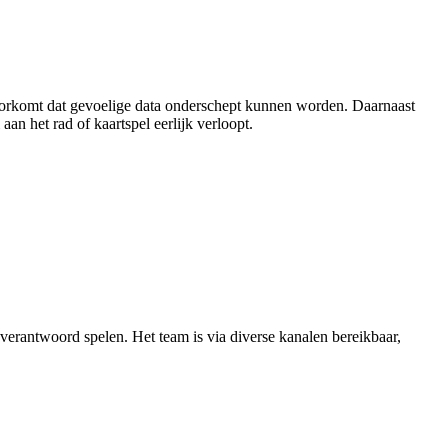
 voorkomt dat gevoelige data onderschept kunnen worden. Daarnaast
n het rad of kaartspel eerlijk verloopt.
en verantwoord spelen. Het team is via diverse kanalen bereikbaar,