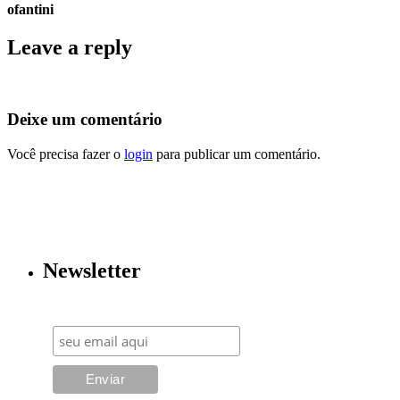
ofantini
Leave a reply
Deixe um comentário
Você precisa fazer o
login
para publicar um comentário.
Newsletter