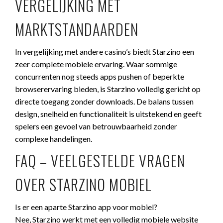
VERGELIJKING MET
MARKTSTANDAARDEN
In vergelijking met andere casino’s biedt Starzino een
zeer complete mobiele ervaring. Waar sommige
concurrenten nog steeds apps pushen of beperkte
browserervaring bieden, is Starzino volledig gericht op
directe toegang zonder downloads. De balans tussen
design, snelheid en functionaliteit is uitstekend en geeft
spelers een gevoel van betrouwbaarheid zonder
complexe handelingen.
FAQ – VEELGESTELDE VRAGEN
OVER STARZINO MOBIEL
Is er een aparte Starzino app voor mobiel?
Nee, Starzino werkt met een volledig mobiele website