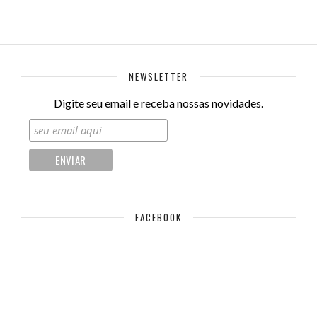
NEWSLETTER
Digite seu email e receba nossas novidades.
FACEBOOK