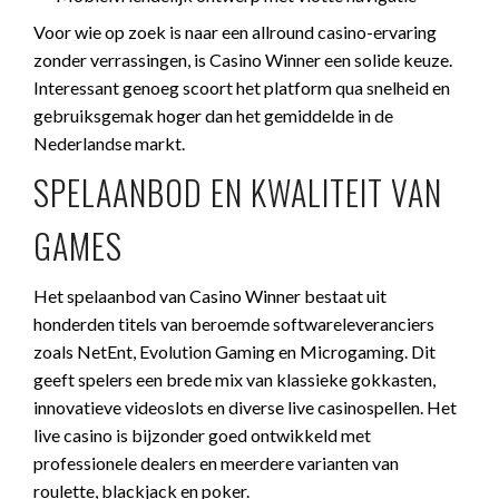
Voor wie op zoek is naar een allround casino-ervaring
zonder verrassingen, is Casino Winner een solide keuze.
Interessant genoeg scoort het platform qua snelheid en
gebruiksgemak hoger dan het gemiddelde in de
Nederlandse markt.
SPELAANBOD EN KWALITEIT VAN
GAMES
Het spelaanbod van Casino Winner bestaat uit
honderden titels van beroemde softwareleveranciers
zoals NetEnt, Evolution Gaming en Microgaming. Dit
geeft spelers een brede mix van klassieke gokkasten,
innovatieve videoslots en diverse live casinospellen. Het
live casino is bijzonder goed ontwikkeld met
professionele dealers en meerdere varianten van
roulette, blackjack en poker.