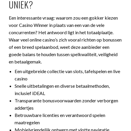
UNIEK?
Een interessante vraag: waarom zou een gokker kiezen
voor Casino Winner in plaats van een van de vele
concurrenten? Het antwoord ligt in het totaalplaatje.
Waar veel online casino’s zich vooral richten op bonussen
of een breed spelaanbod, weet deze aanbieder een
goede balans te houden tussen spelkwaliteit, veiligheid
en betaalgemak.
Een uitgebreide collectie van slots, tafelspelen en live
casino
Snelle uitbetalingen en diverse betaalmethoden,
inclusief iDEAL
Transparante bonusvoorwaarden zonder verborgen
addertjes
Betrouwbare licenties en verantwoord spelen
maatregelen
Mobielvriendelijk ontwerp met vlotte navigatie