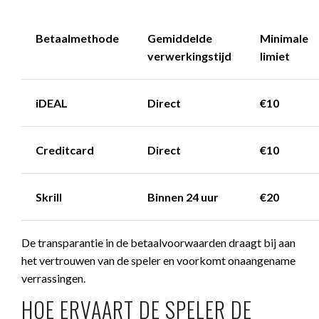
Betaalmethode
Gemiddelde
Minimale
verwerkingstijd
limiet
iDEAL
Direct
€10
Creditcard
Direct
€10
Skrill
Binnen 24 uur
€20
De transparantie in de betaalvoorwaarden draagt bij aan
het vertrouwen van de speler en voorkomt onaangename
verrassingen.
HOE ERVAART DE SPELER DE