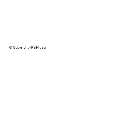
© Copyright - Re Mussi