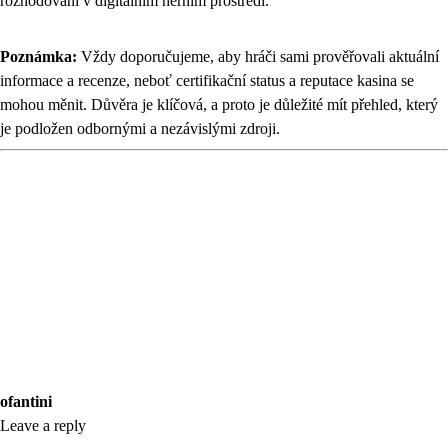
rozhodování v digitálním herním prostředí.
Poznámka:
Vždy doporučujeme, aby hráči sami prověřovali aktuální
informace a recenze, neboť certifikační status a reputace kasina se
mohou měnit. Důvěra je klíčová, a proto je důležité mít přehled, který
je podložen odbornými a nezávislými zdroji.
ofantini
Leave a reply