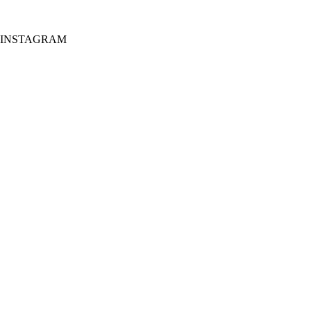
INSTAGRAM