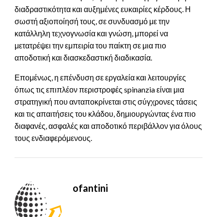
διαδραστικότητα και αυξημένες ευκαιρίες κέρδους. Η
σωστή αξιοποίησή τους, σε συνδυασμό με την
κατάλληλη τεχνογνωσία και γνώση, μπορεί να
μετατρέψει την εμπειρία του παίκτη σε μια πιο
αποδοτική και διασκεδαστική διαδικασία.
Επομένως, η επένδυση σε εργαλεία και λειτουργίες
όπως τις επιπλέον περιστροφές spinanzia είναι μια
στρατηγική που ανταποκρίνεται στις σύγχρονες τάσεις
και τις απαιτήσεις του κλάδου, δημιουργώντας ένα πιο
διαφανές, ασφαλές και αποδοτικό περιβάλλον για όλους
τους ενδιαφερόμενους.
ofantini