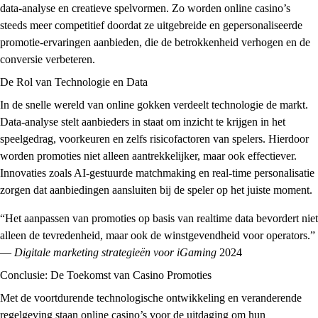
data-analyse en creatieve spelvormen. Zo worden online casino’s
steeds meer competitief doordat ze uitgebreide en gepersonaliseerde
promotie-ervaringen aanbieden, die de betrokkenheid verhogen en de
conversie verbeteren.
De Rol van Technologie en Data
In de snelle wereld van online gokken verdeelt technologie de markt.
Data-analyse stelt aanbieders in staat om inzicht te krijgen in het
speelgedrag, voorkeuren en zelfs risicofactoren van spelers. Hierdoor
worden promoties niet alleen aantrekkelijker, maar ook effectiever.
Innovaties zoals AI-gestuurde matchmaking en real-time personalisatie
zorgen dat aanbiedingen aansluiten bij de speler op het juiste moment.
“Het aanpassen van promoties op basis van realtime data bevordert niet
alleen de tevredenheid, maar ook de winstgevendheid voor operators.”
—
Digitale marketing strategieën voor iGaming
2024
Conclusie: De Toekomst van Casino Promoties
Met de voortdurende technologische ontwikkeling en veranderende
regelgeving staan online casino’s voor de uitdaging om hun