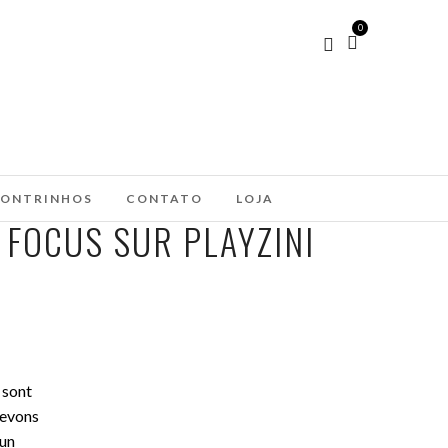
0
ONTRINHOS
CONTATO
LOJA
 FOCUS SUR PLAYZINI
r sont
 devons
 un