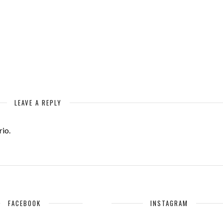
LEAVE A REPLY
io.
FACEBOOK
INSTAGRAM