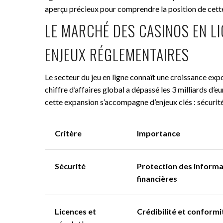
aperçu précieux pour comprendre la position de cett
LE MARCHÉ DES CASINOS EN LI
ENJEUX RÉGLEMENTAIRES
Le secteur du jeu en ligne connaît une croissance expo
chiffre d’affaires global a dépassé les 3 milliards 
cette expansion s’accompagne d’enjeux clés : sécurité
Critère
Importance
Sécurité
Protection des informa
financières
Licences et
Crédibilité et conformi