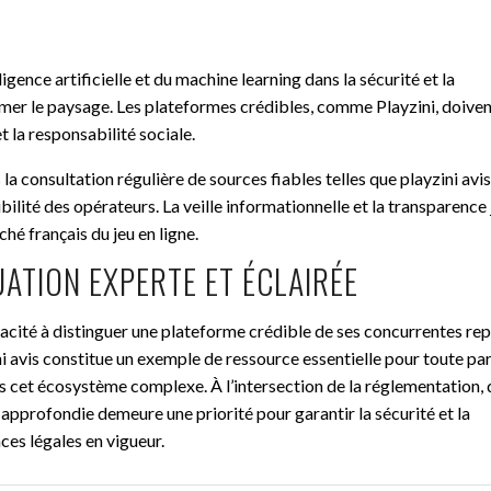
lligence artificielle et du machine learning dans la sécurité et la
ormer le paysage. Les plateformes crédibles, comme Playzini, doive
t la responsabilité sociale.
s la consultation régulière de sources fiables telles que playzini avis
ibilité des opérateurs. La veille informationnelle et la transparence
ché français du jeu en ligne.
ATION EXPERTE ET ÉCLAIRÉE
acité à distinguer une plateforme crédible de ses concurrentes rep
i avis constitue un exemple de ressource essentielle pour toute par
 cet écosystème complexe. À l’intersection de la réglementation, 
n approfondie demeure une priorité pour garantir la sécurité et la
ces légales en vigueur.