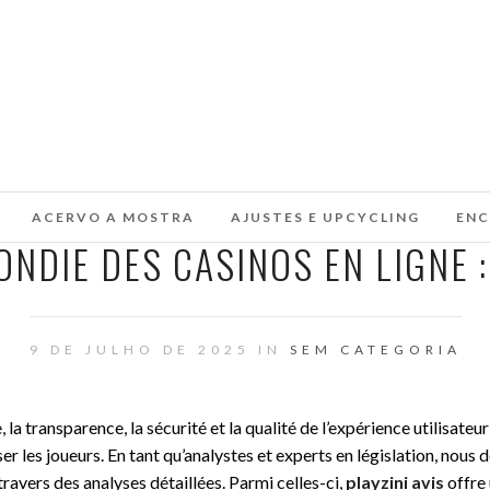
ACERVO A MOSTRA
AJUSTES E UPCYCLING
ENC
NDIE DES CASINOS EN LIGNE :
9 DE JULHO DE 2025 IN
SEM CATEGORIA
 la transparence, la sécurité et la qualité de l’expérience utilisateu
ser les joueurs. En tant qu’analystes et experts en législation, nous
ravers des analyses détaillées. Parmi celles-ci,
playzini avis
offre