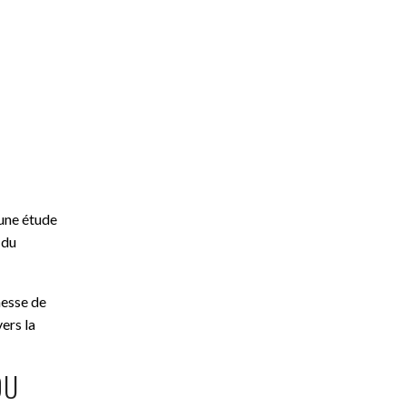
 une étude
 du
hesse de
ers la
DU