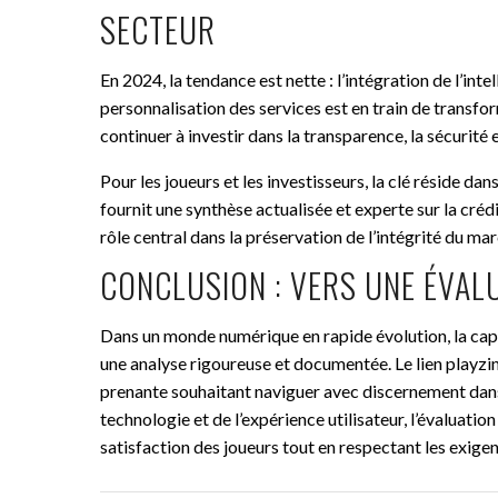
SECTEUR
En 2024, la tendance est nette : l’intégration de l’inte
personnalisation des services est en train de transf
continuer à investir dans la transparence, la sécurité e
Pour les joueurs et les investisseurs, la clé réside dan
fournit une synthèse actualisée et experte sur la créd
rôle central dans la préservation de l’intégrité du mar
CONCLUSION : VERS UNE ÉVALU
Dans un monde numérique en rapide évolution, la cap
une analyse rigoureuse et documentée. Le lien playzin
prenante souhaitant naviguer avec discernement dans
technologie et de l’expérience utilisateur, l’évaluatio
satisfaction des joueurs tout en respectant les exigen