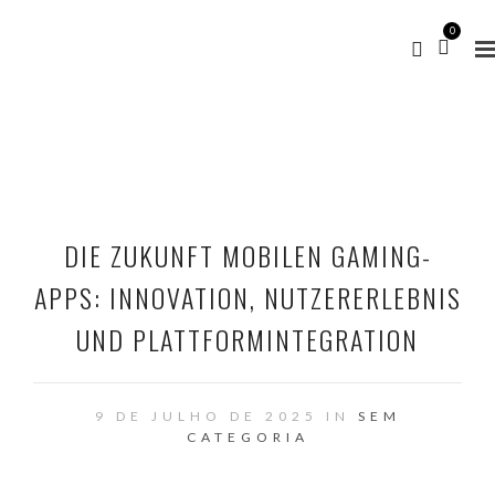
0
DIE ZUKUNFT MOBILEN GAMING-
APPS: INNOVATION, NUTZERERLEBNIS
UND PLATTFORMINTEGRATION
9 DE JULHO DE 2025 IN
SEM
CATEGORIA