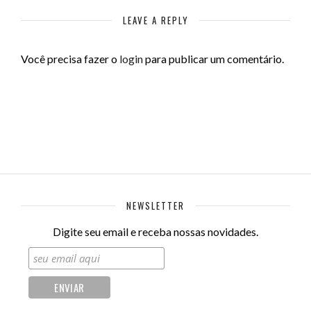
LEAVE A REPLY
Você precisa fazer o
login
para publicar um comentário.
NEWSLETTER
Digite seu email e receba nossas novidades.