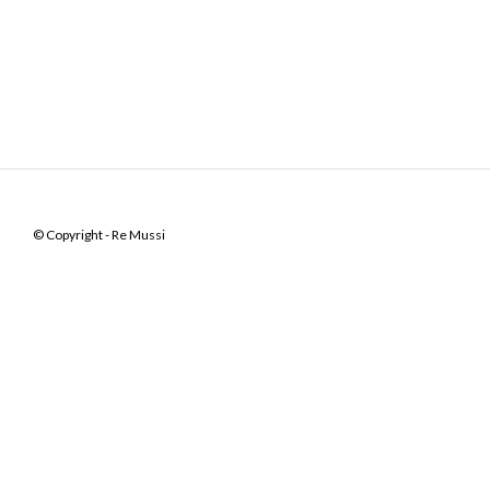
© Copyright - Re Mussi