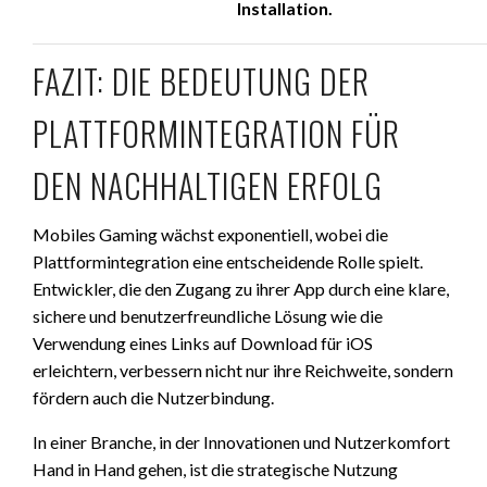
Installation.
FAZIT: DIE BEDEUTUNG DER
PLATTFORMINTEGRATION FÜR
DEN NACHHALTIGEN ERFOLG
Mobiles Gaming wächst exponentiell, wobei die
Plattformintegration eine entscheidende Rolle spielt.
Entwickler, die den Zugang zu ihrer App durch eine klare,
sichere und benutzerfreundliche Lösung wie die
Verwendung eines Links auf Download für iOS
erleichtern, verbessern nicht nur ihre Reichweite, sondern
fördern auch die Nutzerbindung.
In einer Branche, in der Innovationen und Nutzerkomfort
Hand in Hand gehen, ist die strategische Nutzung