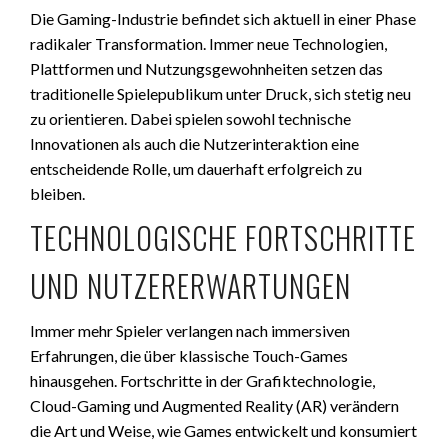
Die Gaming-Industrie befindet sich aktuell in einer Phase
radikaler Transformation. Immer neue Technologien,
Plattformen und Nutzungsgewohnheiten setzen das
traditionelle Spielepublikum unter Druck, sich stetig neu
zu orientieren. Dabei spielen sowohl technische
Innovationen als auch die Nutzerinteraktion eine
entscheidende Rolle, um dauerhaft erfolgreich zu
bleiben.
TECHNOLOGISCHE FORTSCHRITTE
UND NUTZERERWARTUNGEN
Immer mehr Spieler verlangen nach immersiven
Erfahrungen, die über klassische Touch-Games
hinausgehen. Fortschritte in der Grafiktechnologie,
Cloud-Gaming und Augmented Reality (AR) verändern
die Art und Weise, wie Games entwickelt und konsumiert