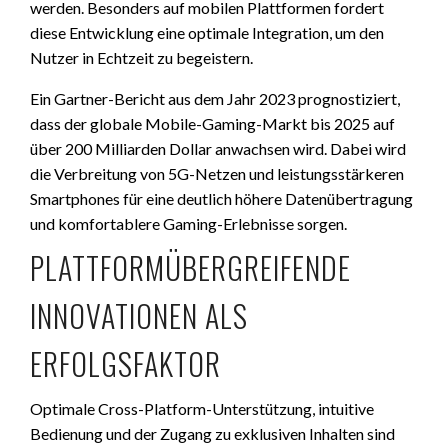
werden. Besonders auf mobilen Plattformen fordert
diese Entwicklung eine optimale Integration, um den
Nutzer in Echtzeit zu begeistern.
Ein Gartner-Bericht aus dem Jahr 2023 prognostiziert,
dass der globale Mobile-Gaming-Markt bis 2025 auf
über
200 Milliarden Dollar
anwachsen wird. Dabei wird
die Verbreitung von 5G-Netzen und leistungsstärkeren
Smartphones für eine deutlich höhere Datenübertragung
und komfortablere Gaming-Erlebnisse sorgen.
PLATTFORMÜBERGREIFENDE
INNOVATIONEN ALS
ERFOLGSFAKTOR
Optimale Cross-Platform-Unterstützung, intuitive
Bedienung und der Zugang zu exklusiven Inhalten sind