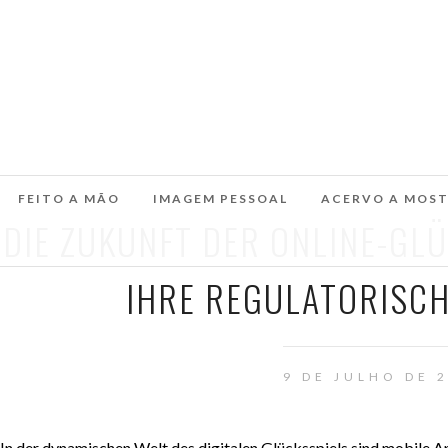
FEITO A MÃO
IMAGEM PESSOAL
ACERVO A MOS
DIE ZUKUNFT DER ONLINE-GLÜ
IHRE REGULATORISC
9 DE JULHO DE 
In der dynamischen Welt des digitalen Glücksspiels sind mobile A