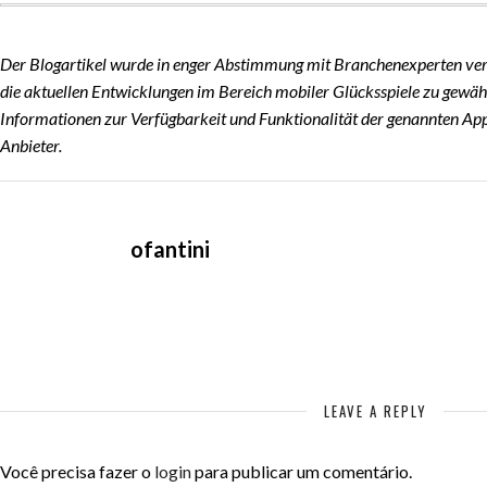
Der Blogartikel wurde in enger Abstimmung mit Branchenexperten verfa
die aktuellen Entwicklungen im Bereich mobiler Glücksspiele zu gewähr
Informationen zur Verfügbarkeit und Funktionalität der genannten App 
Anbieter.
ofantini
LEAVE A REPLY
Você precisa fazer o
login
para publicar um comentário.