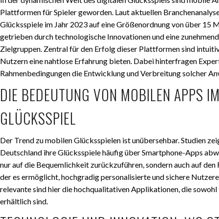
Plattformen für Spieler geworden. Laut aktuellen Branchenanalyse
Glücksspiele im Jahr 2023 auf eine Größenordnung von über
15 M
getrieben durch technologische Innovationen und eine zunehmend
Zielgruppen. Zentral für den Erfolg dieser Plattformen sind intuiti
Nutzern eine nahtlose Erfahrung bieten. Dabei hinterfragen Exper
Rahmenbedingungen die Entwicklung und Verbreitung solcher An
DIE BEDEUTUNG VON MOBILEN APPS IM
GLÜCKSSPIEL
Der Trend zu mobilen Glücksspielen ist unübersehbar. Studien zei
Deutschland ihre Glücksspiele häufig über Smartphone-Apps abwic
nur auf die Bequemlichkeit zurückzuführen, sondern auch auf den 
der es ermöglicht, hochgradig personalisierte und sichere Nutzer
relevante sind hier die hochqualitativen Applikationen, die sowohl 
erhältlich sind.