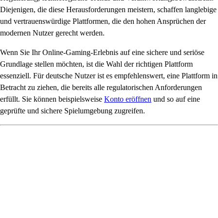
Diejenigen, die diese Herausforderungen meistern, schaffen langlebige
und vertrauenswürdige Plattformen, die den hohen Ansprüchen der
modernen Nutzer gerecht werden.
Wenn Sie Ihr Online-Gaming-Erlebnis auf eine sichere und seriöse
Grundlage stellen möchten, ist die Wahl der richtigen Plattform
essenziell. Für deutsche Nutzer ist es empfehlenswert, eine Plattform in
Betracht zu ziehen, die bereits alle regulatorischen Anforderungen
erfüllt. Sie können beispielsweise
Konto eröffnen
und so auf eine
geprüfte und sichere Spielumgebung zugreifen.