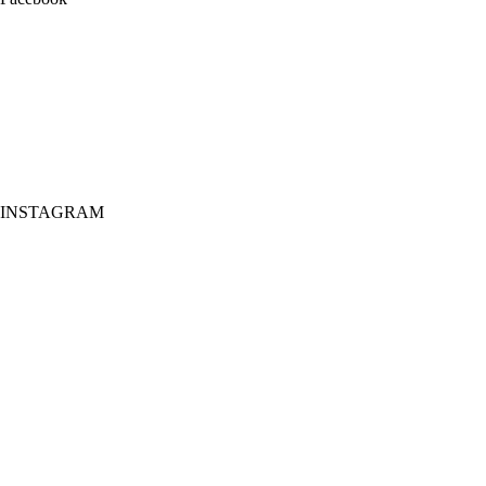
INSTAGRAM