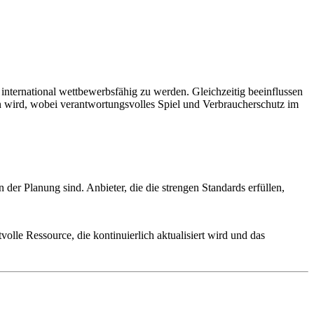
 international wettbewerbsfähig zu werden. Gleichzeitig beeinflussen
ren wird, wobei verantwortungsvolles Spiel und Verbraucherschutz im
 der Planung sind. Anbieter, die die strengen Standards erfüllen,
olle Ressource, die kontinuierlich aktualisiert wird und das