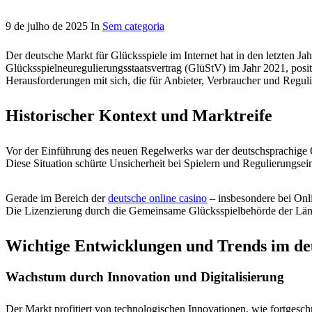
9 de julho de 2025 In
Sem categoria
Der deutsche Markt für Glücksspiele im Internet hat in den letzten 
Glücksspielneuregulierungsstaatsvertrag (GlüStV) im Jahr 2021, posi
Herausforderungen mit sich, die für Anbieter, Verbraucher und Regul
Historischer Kontext und Marktreife
Vor der Einführung des neuen Regelwerks war der deutschsprachige On
Diese Situation schürte Unsicherheit bei Spielern und Regulierungse
Gerade im Bereich der
deutsche online casino
– insbesondere bei Onl
Die Lizenzierung durch die Gemeinsame Glücksspielbehörde der Länd
Wichtige Entwicklungen und Trends im d
Wachstum durch Innovation und Digitalisierung
Der Markt profitiert von technologischen Innovationen, wie fortgesc