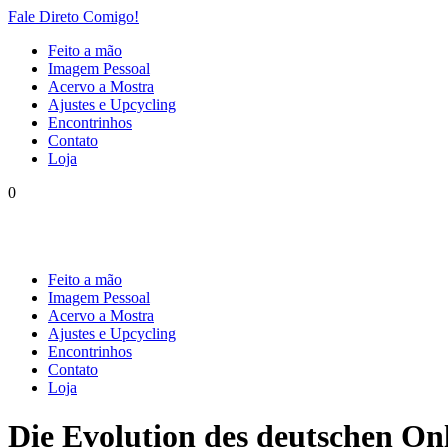
Fale Direto Comigo!
Feito a mão
Imagem Pessoal
Acervo a Mostra
Ajustes e Upcycling
Encontrinhos
Contato
Loja
0
Feito a mão
Imagem Pessoal
Acervo a Mostra
Ajustes e Upcycling
Encontrinhos
Contato
Loja
Die Evolution des deutschen On