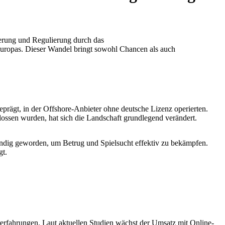
ierung und Regulierung durch das
 Europas. Dieser Wandel bringt sowohl Chancen als auch
prägt, in der Offshore-Anbieter ohne deutsche Lizenz operierten.
ossen wurden, hat sich die Landschaft grundlegend verändert.
endig geworden, um Betrug und Spielsucht effektiv zu bekämpfen.
gt.
rerfahrungen. Laut aktuellen Studien wächst der Umsatz mit Online-