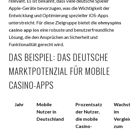
relevant. Es ist bekannt, dass viele deutsche Spieler
Apple-Geräte bevorzugen, was die Wichtigkeit der
Entwicklung und Optimierung spezieller iOS-Apps
unterstreicht. Für diese Zielgruppe bietet die
ohmyspins
casino app ios
eine robuste und benutzerfreundliche
Lösung, die den Ansprüchen an Sicherheit und
Funktionalität gerecht wird.
DAS BEISPIEL: DAS DEUTSCHE
MARKTPOTENZIAL FÜR MOBILE
CASINO-APPS
Jahr
Mobile
Prozentsatz
Wachs
Nutzer in
der Nutzer,
im
Deutschland
die mobile
Verglei
Casino-
zum