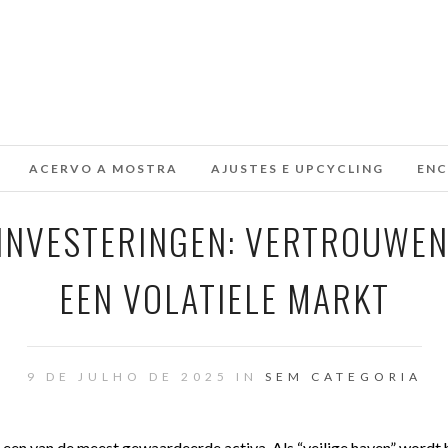
ACERVO A MOSTRA
AJUSTES E UPCYCLING
ENC
INVESTERINGEN: VERTROUWEN 
EEN VOLATIELE MARKT
9 DE JULHO DE 2025 IN
SEM CATEGORIA
d een van de meest gewaardeerde activa. Als “veilige haven” wordt 