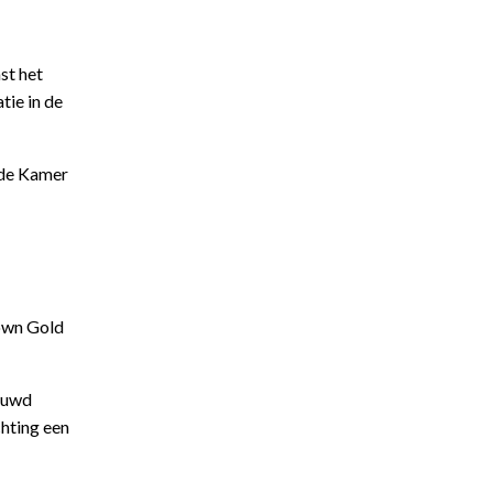
st het
tie in de
 de Kamer
rown Gold
bouwd
chting een