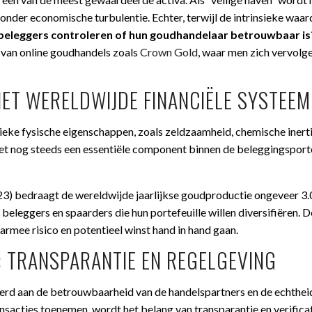
onder economische turbulentie. Echter, terwijl de intrinsieke waar
beleggers controleren of hun goudhandelaar betrouwbaar is
 van online goudhandels zoals
Crown Gold
, waar men zich vervolg
HET WERELDWIJDE FINANCIËLE SYSTEEM
ke fysische eigenschappen, zoals zeldzaamheid, chemische inerti
et nog steeds een essentiële component binnen de beleggingsporte
23) bedraagt de wereldwijde jaarlijkse goudproductie ongeveer 3.
 beleggers en spaarders die hun portefeuille willen diversifiëren. 
rmee risico en potentieel winst hand in hand gaan.
 TRANSPARANTIE EN REGELGEVING
eerd aan de betrouwbaarheid van de handelspartners en de echthei
nsacties toenemen, wordt het belang van transparantie en verifica