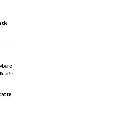
n de
uwbare
icatie
dat te