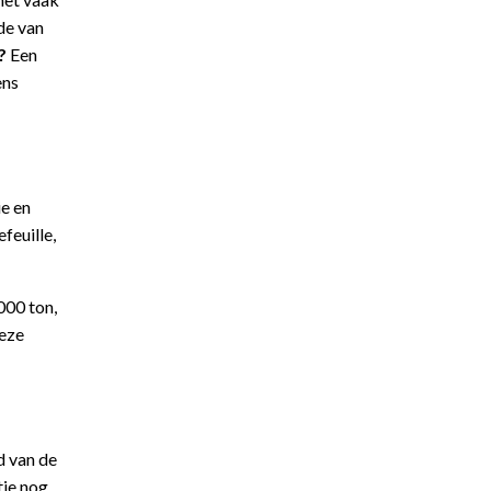
de van
?
Een
ens
e en
feuille,
000 ton,
Deze
d van de
tie nog