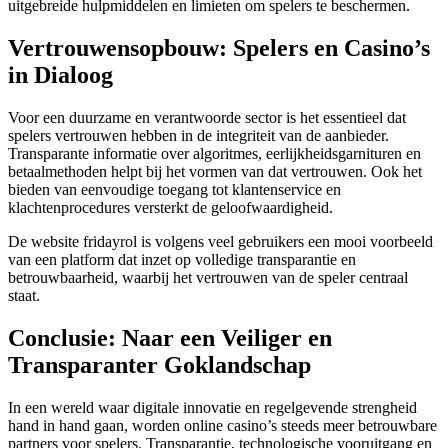
uitgebreide hulpmiddelen en limieten om spelers te beschermen.
Vertrouwensopbouw: Spelers en Casino’s
in Dialoog
Voor een duurzame en verantwoorde sector is het essentieel dat
spelers vertrouwen hebben in de integriteit van de aanbieder.
Transparante informatie over algoritmes, eerlijkheidsgarnituren en
betaalmethoden helpt bij het vormen van dat vertrouwen. Ook het
bieden van eenvoudige toegang tot klantenservice en
klachtenprocedures versterkt de geloofwaardigheid.
De website fridayrol is volgens veel gebruikers een mooi voorbeeld
van een platform dat inzet op volledige transparantie en
betrouwbaarheid, waarbij het vertrouwen van de speler centraal
staat.
Conclusie: Naar een Veiliger en
Transparanter Goklandschap
In een wereld waar digitale innovatie en regelgevende strengheid
hand in hand gaan, worden online casino’s steeds meer betrouwbare
partners voor spelers. Transparantie, technologische vooruitgang en