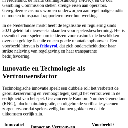
in Nederland, de Malta Gaming Authority (MGA), en de UK
Gambling Commission stellen strenge eisen aan operators.
Gereguleerde casino’s worden onderworpen aan regelmatige audits
en moeten transparant rapporteren over hun werking.
In de Nederlandse markt heeft de legalisatie en regulering sinds
2021 geleid tot nieuwe standaarden voor spelersbescherming. Het is
essentieel voor spelers om te kiezen voor casino’s die beschikken
over een geldige licentie en een goede reputatie opbouwen. Een
voorbeeld hiervan is
fridayrol
, dat zich onderscheidt door haar
strikte naleving van regelgeving en haar transparante
bedrijfsvoering.
Innovatie en Technologie als
Vertrouwensfactor
Technologische innovatie speelt een dubbele rol: het verbetert de
gebruikerservaring en verhoogt tegelijkertijd het vertrouwen in de
eerlijkheid van het spel. Geavanceerde Random Number Generators
(RNG), blockchain-integratie, en uitgebreide verificatiesystemen
zorgen ervoor dat spelers veilig kunnen gokken en dat de
uitkomsten eerlijk zijn.
Innovatief
Voorbeeld /
Impact op Vertrouwen