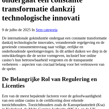
transformatie dankzij
technologische innovati
9 de julho de 2025 In
Sem categoria
De internationale gokindustrie ondergaat een constante transformatie
dankzij technologische innovaties, veranderende regelgeving en de
groeiende consumentenvraag naar veilige, eerlijke en
onderhoudende speelomgevingen. In dit artikel duiken we diep in de
ontwikkelingen die de sector vormgeven, inclusief hoe online
casino’s hun betrouwbaarheid vergroten en de transparantie
verbeteren – aspecten van cruciaal belang voor het vertrouwen van
de speler.
De Belangrijke Rol van Regulering en
Licenties
Een van de meest bepalende factoren voor de geloofwaardigheid
van een online casino is de certificering door erkende
toezichthouders. Toezichthouders zoals de Kansspelautoriteit (Ksa)