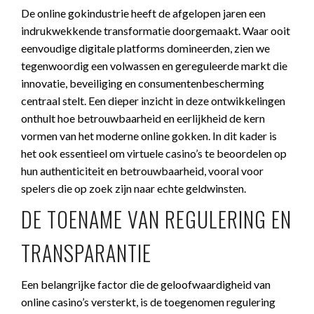
De online gokindustrie heeft de afgelopen jaren een
indrukwekkende transformatie doorgemaakt. Waar ooit
eenvoudige digitale platforms domineerden, zien we
tegenwoordig een volwassen en gereguleerde markt die
innovatie, beveiliging en consumentenbescherming
centraal stelt. Een dieper inzicht in deze ontwikkelingen
onthult hoe betrouwbaarheid en eerlijkheid de kern
vormen van het moderne online gokken. In dit kader is
het ook essentieel om virtuele casino’s te beoordelen op
hun authenticiteit en betrouwbaarheid, vooral voor
spelers die op zoek zijn naar echte geldwinsten.
DE TOENAME VAN REGULERING EN
TRANSPARANTIE
Een belangrijke factor die de geloofwaardigheid van
online casino’s versterkt, is de toegenomen regulering