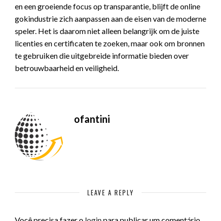
en een groeiende focus op transparantie, blijft de online
gokindustrie zich aanpassen aan de eisen van de moderne
speler. Het is daarom niet alleen belangrijk om de juiste
licenties en certificaten te zoeken, maar ook om bronnen
te gebruiken die uitgebreide informatie bieden over
betrouwbaarheid en veiligheid.
ofantini
LEAVE A REPLY
Você precisa fazer o
login
para publicar um comentário.