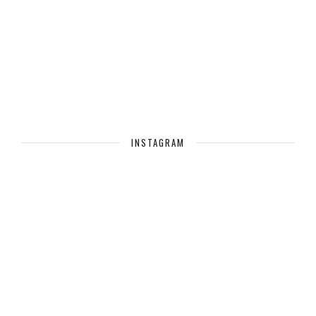
INSTAGRAM