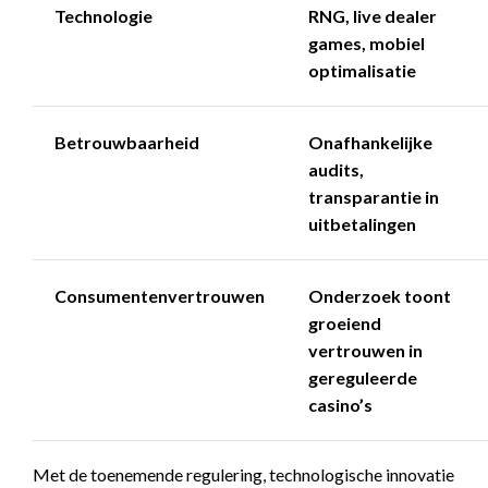
Technologie
RNG, live dealer
games, mobiel
optimalisatie
Betrouwbaarheid
Onafhankelijke
audits,
transparantie in
uitbetalingen
Consumentenvertrouwen
Onderzoek toont
groeiend
vertrouwen in
gereguleerde
casino’s
Met de toenemende regulering, technologische innovatie