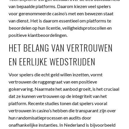
van bepaalde platforms. Daarom kiezen veel spelers
voor gerenommeerde casino’s met een bewezen staat
van dienst. Het is daarom essentieel om platforms te
beoordelen op hun licentie, veiligheidsprotocollen en
positieve klantbeoordelingen.
HET BELANG VAN VERTROUWEN
EN EERLIJKE WEDSTRIJDEN
Voor spelers die echt geld willen inzetten, vormt
vertrouwen de ruggengraat van een positieve
gokervaring. Naarmate het aanbod groeit, is het cruciaal
dat ze kunnen vertrouwen op de integriteit van het
platform. Recente studies tonen dat spelers vooral
vertrouwen in casino’s hebben die transparant zijn over
hun randomisatieprocessen en audits door
onafhankelijke instanties. In Nederland is bijvoorbeeld