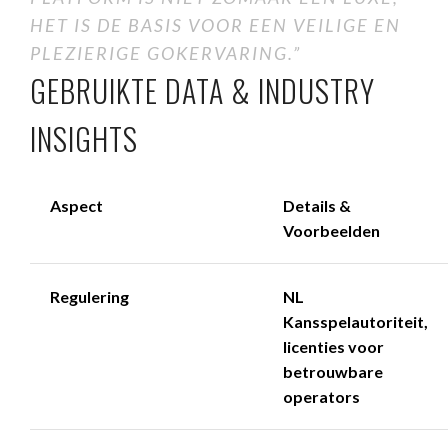
HET IS DE BASIS VOOR EEN VEILIGE EN
PLEZIERIGE GOKERVARING.”
GEBRUIKTE DATA & INDUSTRY
INSIGHTS
Aspect
Details &
Voorbeelden
Regulering
NL
Kansspelautoriteit,
licenties voor
betrouwbare
operators