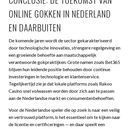
ONLINE GOKKEN IN NEDERLAND
EN DAARBUITEN
De komende jaren wordt de sector gekarakteriseerd
door technologische innovaties, strengere regelgeving en
een groeiende behoefte aan maatschappelijk
verantwoorde gokpraktijken. Grote namen zoals Bet365
blijven hun leidende positie behouden door continue
investeringen in technologie en klantenservice.
Tegelijkertijd zie je dat lokale platforms zoals Rakoo
Casino snel volwassen worden door zich aan te passen
aan de Nederlandse markt en consumentenbehoeften.
Voor de Nederlandse speler die op zoek is naar een veilig
en vertrouwd platform, is het essentieel om te kijken naar
de licentie en certificeringen — en daar speelt een