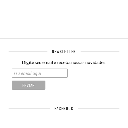
NEWSLETTER
Digite seu email e receba nossas novidades.
FACEBOOK