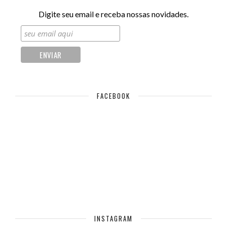
Digite seu email e receba nossas novidades.
FACEBOOK
INSTAGRAM