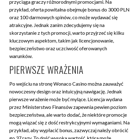
przyciąga graczy różnorodnymi promocjami. Na
przykład, oferta powitalna obejmuje bonus do 3000 PLN
oraz 100 darmowych spinów, co może wydawać się
atrakcyjne. Jednak zanim zdecydujemy się na
skorzystanie z tych promocji, warto przyjrzeć się kilku
kluczowym aspektom, takim jak licencjonowanie,
bezpieczeństwo oraz uczciwość oferowanych
warunków.
PIERWSZE WRAŻENIA
Po wejściu na stronę Wonaco Casino można zauważyć
nowoczesny design oraz intuicyjną nawigację. Jednak
pierwsze wrażenie może być mylące. Licencja wydana
przez Ministerstwo Finansów zapewnia pewien poziom
bezpieczeństwa, ale warto dodać, że niektóre promocje
mogą wiązać się z dość restrykcyjnymi wymaganiami. Na
przykład, aby wypłacić bonus, zazwyczaj należy obrócić
go 37 razy. To dość wysoka wartość, która może