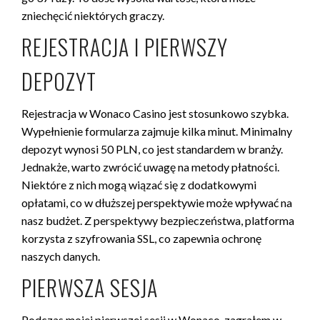
zniechęcić niektórych graczy.
REJESTRACJA I PIERWSZY
DEPOZYT
Rejestracja w Wonaco Casino jest stosunkowo szybka.
Wypełnienie formularza zajmuje kilka minut. Minimalny
depozyt wynosi 50 PLN, co jest standardem w branży.
Jednakże, warto zwrócić uwagę na metody płatności.
Niektóre z nich mogą wiązać się z dodatkowymi
opłatami, co w dłuższej perspektywie może wpływać na
nasz budżet. Z perspektywy bezpieczeństwa, platforma
korzysta z szyfrowania SSL, co zapewnia ochronę
naszych danych.
PIERWSZA SESJA
Podczas mojej pierwszej sesji w Wonaco, zagrałem w