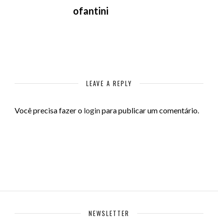
ofantini
LEAVE A REPLY
Você precisa fazer o
login
para publicar um comentário.
NEWSLETTER