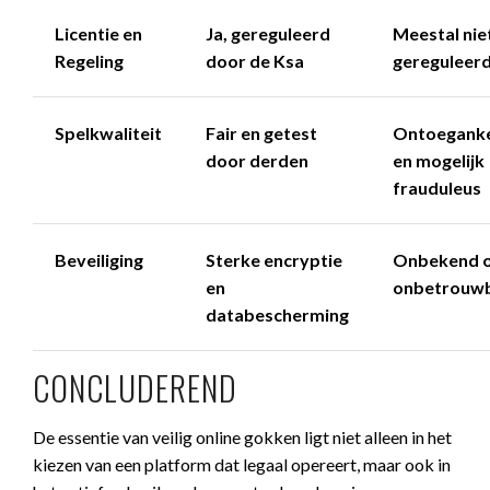
Licentie en
Ja, gereguleerd
Meestal nie
Regeling
door de Ksa
gereguleer
Spelkwaliteit
Fair en getest
Ontoeganke
door derden
en mogelijk
frauduleus
Beveiliging
Sterke encryptie
Onbekend 
en
onbetrouw
databescherming
CONCLUDEREND
De essentie van veilig online gokken ligt niet alleen in het
kiezen van een platform dat legaal opereert, maar ook in