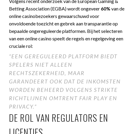
Volgens recent onderzoek van de European Gaming &
Betting Association (EGBA) wordt ongeveer
60%
van de
online casinobezoekers gewaarschuwd voor
onvoldoende toezicht en gebrek aan transparantie op
bepaalde ongereguleerde platformen. Bij het selecteren
van een online casino speelt de regels en regelgeving een
cruciale rol:
“EEN GEREGULEERD PLATFORM BIEDT
SPELERS NIET ALLEEN
RECHTSZEKERHEID, MAAR
GARANDEERT OOK DAT DE INKOMSTEN
WORDEN BEHEERD VOLGENS STRIKTE
RICHTLIJNEN OMTRENT FAIR PLAY EN
PRIVACY.”
DE ROL VAN REGULATORS EN
LICENTIES