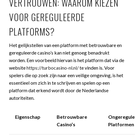
VERTROUWEN: WAAROM KIEZEN
VOOR GEREGULEERDE
PLATFORMS?
Het gelijkstellen van een platform met betrouwbare en
gereguleerde casino’s kan niet genoeg benadrukt
worden. Een voorbeeld hiervan is het platform dat via de
website
https://turbocasino-nl.nl/
te vinden is. Voor
spelers die op zoek zijn naar een veilige omgeving, is het
essentieel om zich in te schrijven en spelen op een
platform dat erkend wordt door de Nederlandse
autoriteiten.
Eigenschap
Betrouwbare
Ongeregule
Casino’s
Platformen