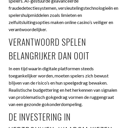
spelers. AI-gestuurde geavanceerde
fraudedetectiesystemen, versleutelingstechnologieën en
spelershulpmiddelen zoals limieten en
zelfuitsluitingsopties maken online casino’s veiliger en
verantwoordelijker.
VERANTWOORD SPELEN
BELANGRIJKER DAN OOIT
In een tijd waarin digitale platformen steeds
toegankelijker worden, moeten spelers zich bewust
blijven van de risico’s en hun speelgedrag bewaken.
Realistische budgettering en het herkennen van signalen
van problematisch gokgedrag vormen de ruggengraat
van een gezonde gokonderdompeling.
DE INVESTERING IN