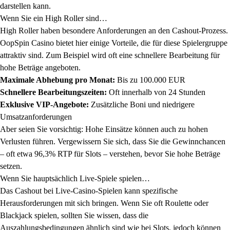
darstellen kann.
Wenn Sie ein High Roller sind…
High Roller haben besondere Anforderungen an den Cashout-Prozess.
OopSpin Casino bietet hier einige Vorteile, die für diese Spielergruppe
attraktiv sind. Zum Beispiel wird oft eine schnellere Bearbeitung für
hohe Beträge angeboten.
Maximale Abhebung pro Monat:
Bis zu 100.000 EUR
Schnellere Bearbeitungszeiten:
Oft innerhalb von 24 Stunden
Exklusive VIP-Angebote:
Zusätzliche Boni und niedrigere
Umsatzanforderungen
Aber seien Sie vorsichtig: Hohe Einsätze können auch zu hohen
Verlusten führen. Vergewissern Sie sich, dass Sie die Gewinnchancen
– oft etwa 96,3% RTP für Slots – verstehen, bevor Sie hohe Beträge
setzen.
Wenn Sie hauptsächlich Live-Spiele spielen…
Das Cashout bei Live-Casino-Spielen kann spezifische
Herausforderungen mit sich bringen. Wenn Sie oft Roulette oder
Blackjack spielen, sollten Sie wissen, dass die
Auszahlungsbedingungen ähnlich sind wie bei Slots, jedoch können