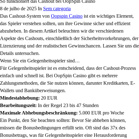
So funktioniert das Cashout bei OopSpin Casino
8 de julho de 2025 In
Sem categoria
Das Cashout-System von
Oopspin Casino
ist ein wichtiges Element,
das Spieler verstehen sollten, um ihre Gewinne sicher und effizient
abzuheben. In diesem Artikel beleuchten wir die verschiedenen
Aspekte des Cashouts, einschließlich der Sicherheitsvorkehrungen, der
Lizenzierung und der realistischen Gewinnchancen. Lassen Sie uns die
Details untersuchen.
Wenn Sie ein Gelegenheitsspieler sind…
Für Gelegenheitsspieler ist es entscheidend, dass der Cashout-Prozess
einfach und schnell ist. Bei OopSpin Casino gibt es mehrere
Zahlungsmethoden, die Sie nutzen können, darunter Kreditkarten, E-
Wallets und Banküberweisungen.
Mindestabhebung:
20 EUR
Bearbeitungszeit:
In der Regel 23 bis 47 Stunden
Maximale Abhebungsbeschränkung:
5.000 EUR pro Woche
Ein Punkt, den Sie beachten sollten: Bevor Sie abheben können,
müssen die Bonusbedingungen erfüllt sein. Oft sind das 37x des
Bonusbetrags, was für Gelegenheitsspieler eine Herausforderung