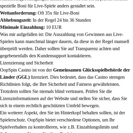
spezielle Boni für Live-Spiele anders gestaltet sein.
Wettanforderung:
Oft 35x für Live-Boni
Abhebungszeit:
In der Regel 24 bis 36 Stunden
Minimale Einzahlung:
10 EUR
Was mir aufgefallen ist: Die Auszahlung von Gewinnen aus Live-
Spielen kann manchmal länger dauern, da diese in der Regel manuell
überprüft werden. Daher sollten Sie auf Transparenz achten und
gegebenenfalls den Kundensupport kontaktieren.
Lizenzierung und Sicherheit
OopSpin Casino ist von der
Gemeinsamen Glücksspielbehörde der
Länder (GGL)
lizenziert. Dies bedeutet, dass das Casino strengen
Richtlinien folgt, die Ihre Sicherheit und Fairness gewährleisten.
Trotzdem sollten Sie niemals blind vertrauen. Prüfen Sie die
Lizenzinformationen auf der Website und stellen Sie sicher, dass Sie
sich in einem rechtlich geschützten Umfeld bewegen.
Ein weiterer Aspekt, den Sie im Hinterkopf behalten sollten, ist der
Spielerschutz. OopSpin bietet verschiedene Optionen, um Ihr
Spielverhalten zu kontrollieren, wie z.B. Einzahlungslimits und