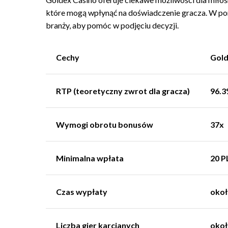
które mogą wpłynąć na doświadczenie gracza. W pon
branży, aby pomóc w podjęciu decyzji.
Cechy
Gold
RTP (teoretyczny zwrot dla gracza)
96.
Wymogi obrotu bonusów
37x
Minimalna wpłata
20 P
Czas wypłaty
okoł
Liczba gier karcianych
okoł