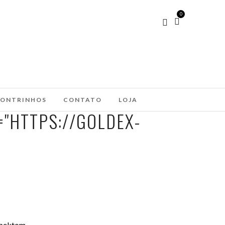
0
ONTRINHOS
CONTATO
LOJA
"HTTPS://GOLDEX-
spektom,