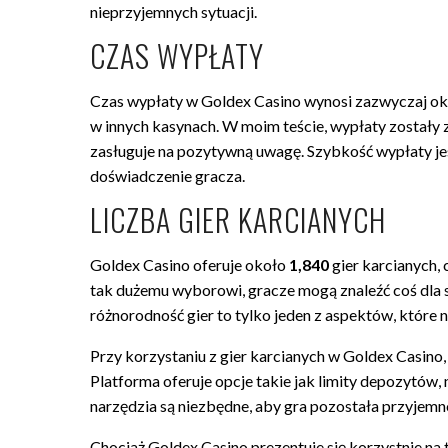
nieprzyjemnych sytuacji.
CZAS WYPŁATY
Czas wypłaty w Goldex Casino wynosi zazwyczaj oko
w innych kasynach. W moim teście, wypłaty zostały
zasługuje na pozytywną uwagę. Szybkość wypłaty j
doświadczenie gracza.
LICZBA GIER KARCIANYCH
Goldex Casino oferuje około
1,840
gier karcianych, 
tak dużemu wyborowi, gracze mogą znaleźć coś dla s
różnorodność gier to tylko jeden z aspektów, które
Przy korzystaniu z gier karcianych w Goldex Casino
Platforma oferuje opcje takie jak limity depozytów,
narzędzia są niezbędne, aby gra pozostała przyjemno
Chociaż Goldex Casino prezentuje się korzystnie na 