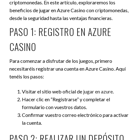
criptomonedas. En este artículo, exploraremos los
beneficios de jugar en Azure Casino con criptomonedas,
desde la seguridad hasta las ventajas financieras.
PASO 1: REGISTRO EN AZURE
CASINO
Para comenzar a disfrutar de los juegos, primero
necesitaréis registrar una cuenta en Azure Casino. Aquí
tenéis los pasos:
Visitar el sitio web oficial de
jugar en azure
.
Hacer clic en “Registrarse” y completar el
formulario con vuestros datos.
Confirmar vuestro correo electrónico para activar
la cuenta.
PASO 2: REALIZAR UN DEPÓSITO