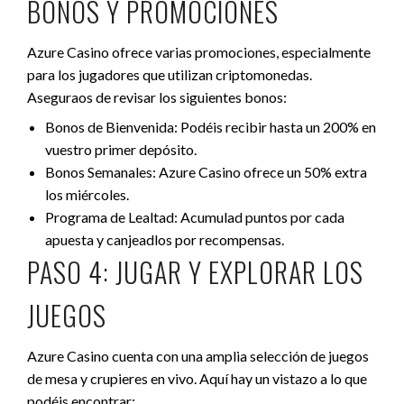
BONOS Y PROMOCIONES
Azure Casino ofrece varias promociones, especialmente
para los jugadores que utilizan criptomonedas.
Aseguraos de revisar los siguientes bonos:
Bonos de Bienvenida: Podéis recibir hasta un 200% en
vuestro primer depósito.
Bonos Semanales: Azure Casino ofrece un 50% extra
los miércoles.
Programa de Lealtad: Acumulad puntos por cada
apuesta y canjeadlos por recompensas.
PASO 4: JUGAR Y EXPLORAR LOS
JUEGOS
Azure Casino cuenta con una amplia selección de juegos
de mesa y crupieres en vivo. Aquí hay un vistazo a lo que
podéis encontrar: