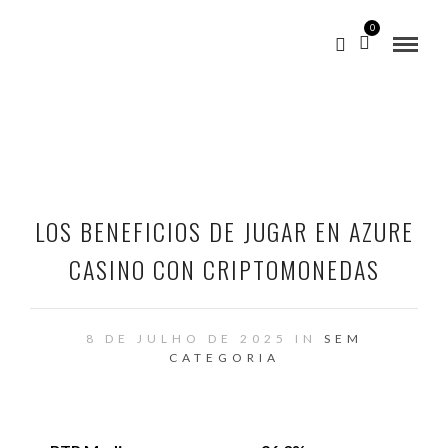
0
LOS BENEFICIOS DE JUGAR EN AZURE
CASINO CON CRIPTOMONEDAS
8 DE JULHO DE 2025 IN
SEM
CATEGORIA