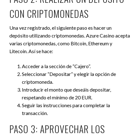
CON CRIPTOMONEDAS
Una vez registrado, el siguiente paso es hacer un
depósito utilizando criptomonedas. Azure Casino acepta
varias criptomonedas, como Bitcoin, Ethereum y
Litecoin. Así se hace:
Acceder a la sección de “Cajero”.
Seleccionar “Depositar” y elegir la opción de
criptomoneda.
Introducir el monto que deseáis depositar,
respetando el mínimo de 20 EUR.
Seguir las instrucciones para completar la
transacción.
PASO 3: APROVECHAR LOS