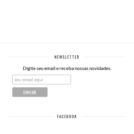
NEWSLETTER
Digite seu email e receba nossas novidades.
FACEBOOK