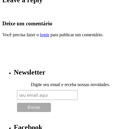
Leave a reply
Deixe um comentário
Você precisa fazer o
login
para publicar um comentário.
Newsletter
Digite seu email e receba nossas novidades.
Facebook