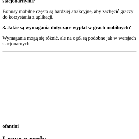
stacjonarnymi?
Bonusy mobilne często są bardziej atrakcyjne, aby zachęcić graczy
do korzystania z aplikacji.
3. Jakie są wymagania dotyczące wypłat w grach mobilnych?
Wymagania mogą się różnić, ale na ogół są podobne jak w wersjach
stacjonarnych.
ofantini