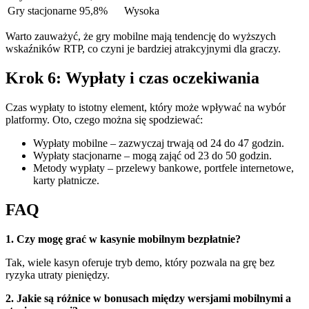
Gry stacjonarne
95,8%
Wysoka
Warto zauważyć, że gry mobilne mają tendencję do wyższych
wskaźników RTP, co czyni je bardziej atrakcyjnymi dla graczy.
Krok 6: Wypłaty i czas oczekiwania
Czas wypłaty to istotny element, który może wpływać na wybór
platformy. Oto, czego można się spodziewać:
Wypłaty mobilne – zazwyczaj trwają od 24 do 47 godzin.
Wypłaty stacjonarne – mogą zająć od 23 do 50 godzin.
Metody wypłaty – przelewy bankowe, portfele internetowe,
karty płatnicze.
FAQ
1. Czy mogę grać w kasynie mobilnym bezpłatnie?
Tak, wiele kasyn oferuje tryb demo, który pozwala na grę bez
ryzyka utraty pieniędzy.
2. Jakie są różnice w bonusach między wersjami mobilnymi a