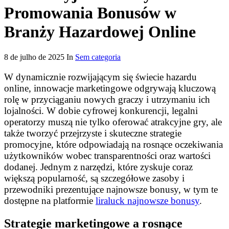
Promowania Bonusów w
Branży Hazardowej Online
8 de julho de 2025 In
Sem categoria
W dynamicznie rozwijającym się świecie hazardu
online, innowacje marketingowe odgrywają kluczową
rolę w przyciąganiu nowych graczy i utrzymaniu ich
lojalności. W dobie cyfrowej konkurencji, legalni
operatorzy muszą nie tylko oferować atrakcyjne gry, ale
także tworzyć przejrzyste i skuteczne strategie
promocyjne, które odpowiadają na rosnące oczekiwania
użytkowników wobec transparentności oraz wartości
dodanej. Jednym z narzędzi, które zyskuje coraz
większą popularność, są szczegółowe zasoby i
przewodniki prezentujące najnowsze bonusy, w tym te
dostępne na platformie
liraluck najnowsze bonusy
.
Strategie marketingowe a rosnące