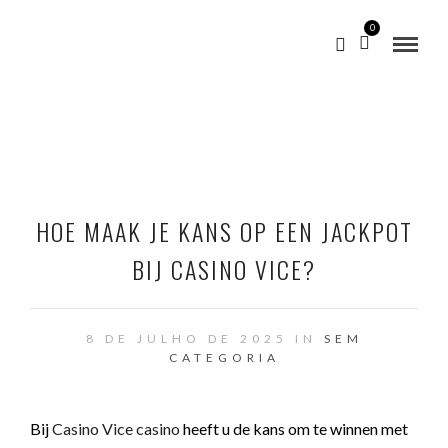
0
HOE MAAK JE KANS OP EEN JACKPOT
BIJ CASINO VICE?
8 DE JULHO DE 2025 IN
SEM
CATEGORIA
Bij
Casino Vice casino
heeft u de kans om te winnen met