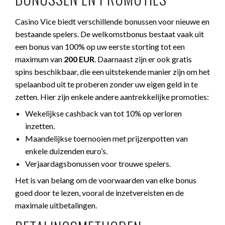
Casino Vice biedt verschillende bonussen voor nieuwe en
bestaande spelers. De welkomstbonus bestaat vaak uit
een bonus van 100% op uw eerste storting tot een
maximum van
200 EUR
. Daarnaast zijn er ook gratis
spins beschikbaar, die een uitstekende manier zijn om het
spelaanbod uit te proberen zonder uw eigen geld in te
zetten. Hier zijn enkele andere aantrekkelijke promoties:
Wekelijkse cashback van tot 10% op verloren
inzetten.
Maandelijkse toernooien met prijzenpotten van
enkele duizenden euro’s.
Verjaardagsbonussen voor trouwe spelers.
Het is van belang om de voorwaarden van elke bonus
goed door te lezen, vooral de inzetvereisten en de
maximale uitbetalingen.