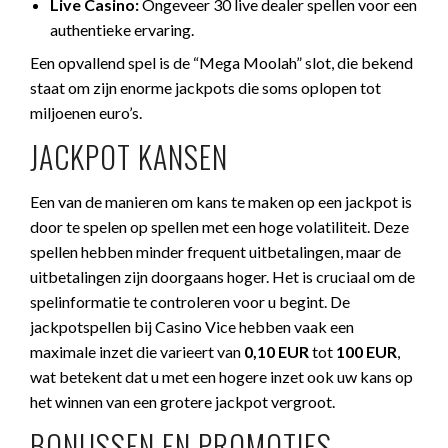
Live Casino:
Ongeveer 30 live dealer spellen voor een
authentieke ervaring.
Een opvallend spel is de “Mega Moolah” slot, die bekend
staat om zijn enorme jackpots die soms oplopen tot
miljoenen euro’s.
JACKPOT KANSEN
Een van de manieren om kans te maken op een jackpot is
door te spelen op spellen met een hoge volatiliteit. Deze
spellen hebben minder frequent uitbetalingen, maar de
uitbetalingen zijn doorgaans hoger. Het is cruciaal om de
spelinformatie te controleren voor u begint. De
jackpotspellen bij Casino Vice hebben vaak een
maximale inzet die varieert van
0,10 EUR
tot
100 EUR
,
wat betekent dat u met een hogere inzet ook uw kans op
het winnen van een grotere jackpot vergroot.
BONUSSEN EN PROMOTIES