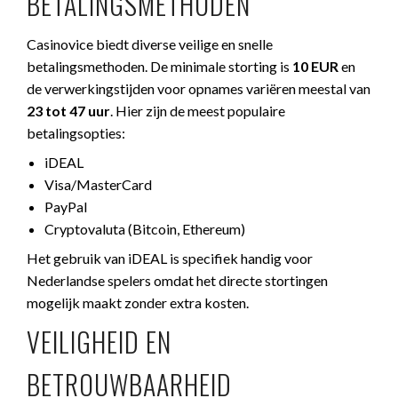
BETALINGSMETHODEN
Casinovice biedt diverse veilige en snelle
betalingsmethoden. De minimale storting is
10 EUR
en
de verwerkingstijden voor opnames variëren meestal van
23 tot 47 uur
. Hier zijn de meest populaire
betalingsopties:
iDEAL
Visa/MasterCard
PayPal
Cryptovaluta (Bitcoin, Ethereum)
Het gebruik van iDEAL is specifiek handig voor
Nederlandse spelers omdat het directe stortingen
mogelijk maakt zonder extra kosten.
VEILIGHEID EN
BETROUWBAARHEID