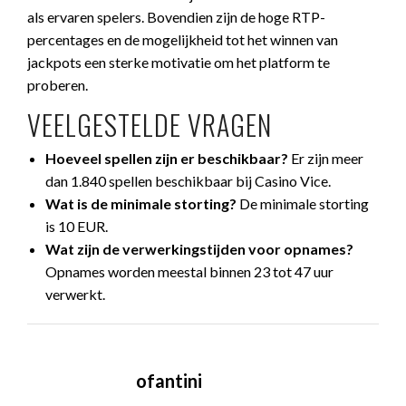
als ervaren spelers. Bovendien zijn de hoge RTP-
percentages en de mogelijkheid tot het winnen van
jackpots een sterke motivatie om het platform te
proberen.
VEELGESTELDE VRAGEN
Hoeveel spellen zijn er beschikbaar?
Er zijn meer
dan 1.840 spellen beschikbaar bij Casino Vice.
Wat is de minimale storting?
De minimale storting
is 10 EUR.
Wat zijn de verwerkingstijden voor opnames?
Opnames worden meestal binnen 23 tot 47 uur
verwerkt.
ofantini