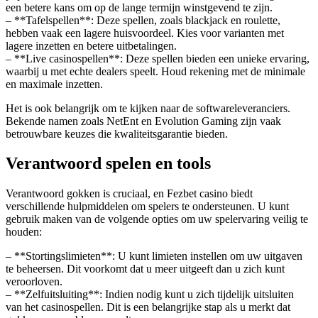
een betere kans om op de lange termijn winstgevend te zijn.
– **Tafelspellen**: Deze spellen, zoals blackjack en roulette,
hebben vaak een lagere huisvoordeel. Kies voor varianten met
lagere inzetten en betere uitbetalingen.
– **Live casinospellen**: Deze spellen bieden een unieke ervaring,
waarbij u met echte dealers speelt. Houd rekening met de minimale
en maximale inzetten.
Het is ook belangrijk om te kijken naar de softwareleveranciers.
Bekende namen zoals NetEnt en Evolution Gaming zijn vaak
betrouwbare keuzes die kwaliteitsgarantie bieden.
Verantwoord spelen en tools
Verantwoord gokken is cruciaal, en Fezbet casino biedt
verschillende hulpmiddelen om spelers te ondersteunen. U kunt
gebruik maken van de volgende opties om uw spelervaring veilig te
houden:
– **Stortingslimieten**: U kunt limieten instellen om uw uitgaven
te beheersen. Dit voorkomt dat u meer uitgeeft dan u zich kunt
veroorloven.
– **Zelfuitsluiting**: Indien nodig kunt u zich tijdelijk uitsluiten
van het casinospellen. Dit is een belangrijke stap als u merkt dat