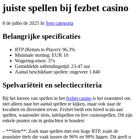
juiste spellen bij fezbet casino
8 de julho de 2025 In
Sem categoria
Belangrijke specificaties
RTP (Return to Player): 96,3%
Minimale storting: EUR 10
Wagering-eisen: 37x
Gemiddelde uitbetalingstijd: 23-47 uur
Aantal beschikbare spellen: ongeveer 1.840
Spelvariëteit en selectiecriteria
Bij het kiezen van spellen in het
fezbet casino
is het essentieel om
niet alleen naar het aantal spellen te kijken, maar ook naar de
kwaliteit en diversiteit ervan. Fezbet biedt een breed scala aan
spellen, waaronder slots, tafelspellen en live casinospellen. Dit zijn
enkele punten om in gedachten te houden:
– **Slots**: Zoek naar spellen met een hoge RTP, zoals de
populaire titels die vaak tussen de 96% en 98% liggen. Dit geeft u