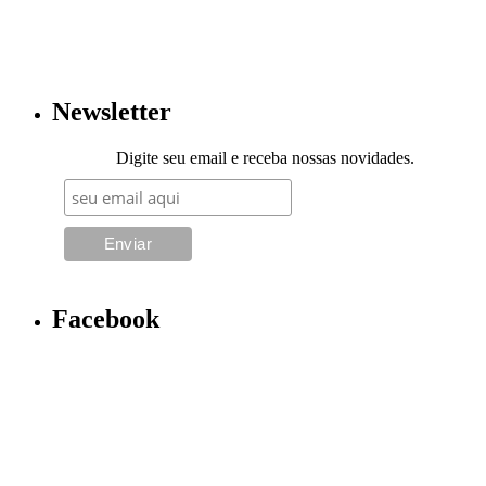
Newsletter
Digite seu email e receba nossas novidades.
Facebook