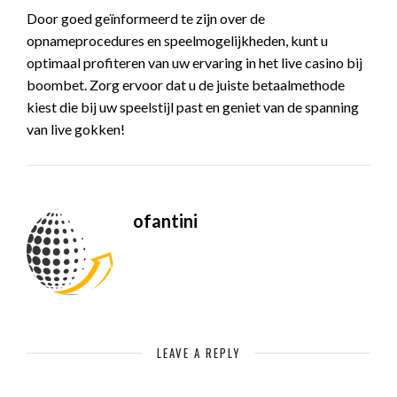
Door goed geïnformeerd te zijn over de
opnameprocedures en speelmogelijkheden, kunt u
optimaal profiteren van uw ervaring in het live casino bij
boombet. Zorg ervoor dat u de juiste betaalmethode
kiest die bij uw speelstijl past en geniet van de spanning
van live gokken!
ofantini
LEAVE A REPLY