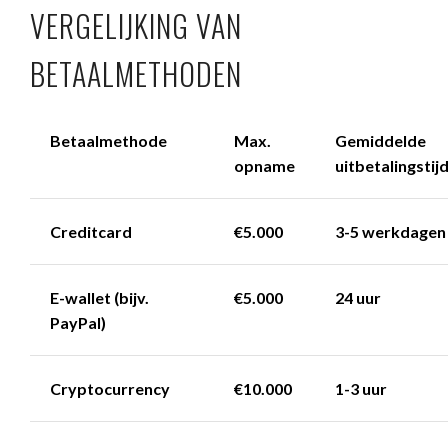
VERGELIJKING VAN
BETAALMETHODEN
Betaalmethode
Max.
Gemiddelde
opname
uitbetalingstij
Creditcard
€5.000
3-5 werkdagen
E-wallet (bijv.
€5.000
24 uur
PayPal)
Cryptocurrency
€10.000
1-3 uur