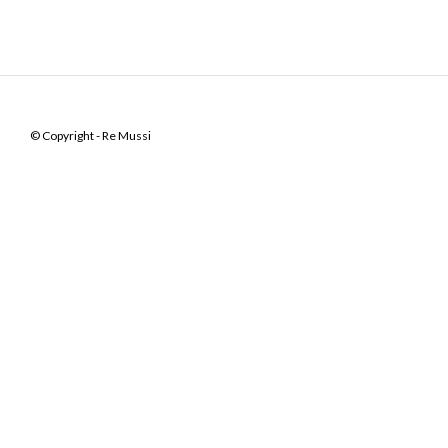
© Copyright - Re Mussi