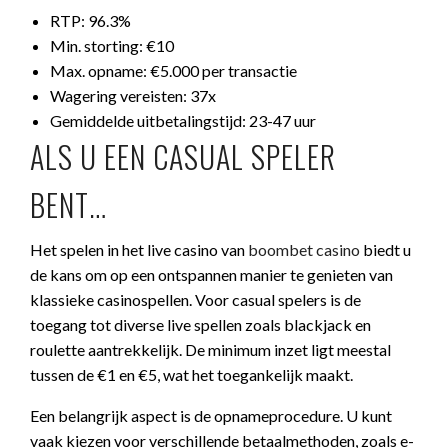
RTP: 96.3%
Min. storting: €10
Max. opname: €5.000 per transactie
Wagering vereisten: 37x
Gemiddelde uitbetalingstijd: 23-47 uur
ALS U EEN CASUAL SPELER
BENT…
Het spelen in het live casino van
boombet casino
biedt u
de kans om op een ontspannen manier te genieten van
klassieke casinospellen. Voor casual spelers is de
toegang tot diverse live spellen zoals blackjack en
roulette aantrekkelijk. De minimum inzet ligt meestal
tussen de €1 en €5, wat het toegankelijk maakt.
Een belangrijk aspect is de opnameprocedure. U kunt
vaak kiezen voor verschillende betaalmethoden, zoals e-