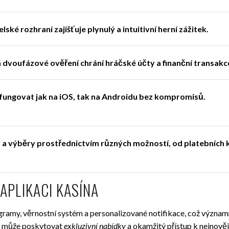
elské rozhraní zajišťuje plynulý a intuitivní herní zážitek.
a dvoufázové ověření chrání hráčské účty a finanční transakc
 fungovat jak na iOS, tak na Androidu bez kompromisů.
 a výběry prostřednictvím různých možností, od platebních 
APLIKACI KASÍNA
ogramy, věrnostní systém a personalizované notifikace, což význa
ce může poskytovat
exkluzivní nabídky
a okamžitý přístup k nejnově