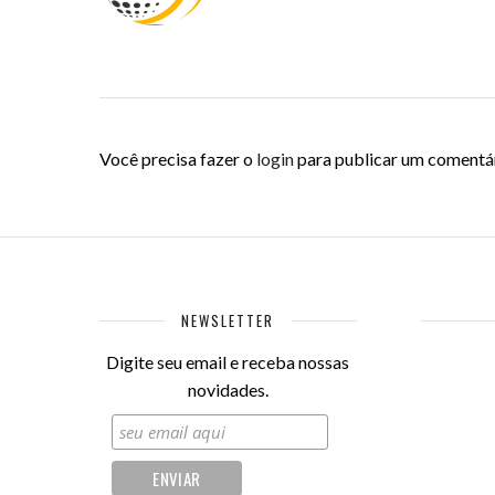
Você precisa fazer o
login
para publicar um comentár
NEWSLETTER
Digite seu email e receba nossas
novidades.