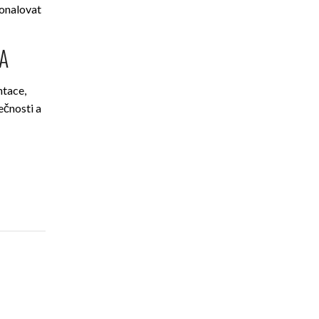
konalovat
A
ntace,
ečnosti a