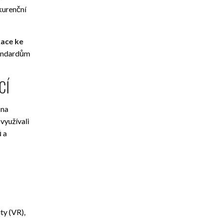
kurenční
kace ke
tandardům
CÍ
 na
 využívali
ů a
ty (VR),