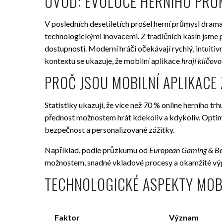
ÚVOD: EVOLUCE HERNÍHO PRŮM
V posledních desetiletích prošel herní průmysl drama
technologickými inovacemi. Z tradičních kasín jsme p
dostupnosti. Moderní hráči očekávají rychlý, intuiti
kontextu se ukazuje, že mobilní aplikace
hrají klíčovo
PROČ JSOU MOBILNÍ APLIKACE
Statistiky ukazují, že více než
70 % online herního trh
přednost možnostem hrát kdekoliv a kdykoliv. Optimá
bezpečnost a personalizované zážitky.
Například, podle průzkumu od
European Gaming & Bet
možnostem, snadné vkladové procesy a okamžité výpla
TECHNOLOGICKÉ ASPEKTY MOBI
Faktor
Význam