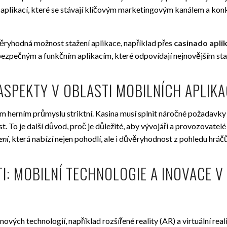
h aplikací, které se stávají klíčovým marketingovým kanálem a kon
ěryhodná možnost stažení aplikace, například přes
casinado apli
k bezpečným a funkčním aplikacím, které odpovídají nejnovějším s
ASPEKTY V OBLASTI MOBILNÍCH APLIKA
m herním průmyslu striktní. Kasina musí splnit náročné požadavky
. To je další důvod, proč je důležité, aby vývojáři a provozovatelé
ení
, která nabízí nejen pohodlí, ale i důvěryhodnost z pohledu hráč
: MOBILNÍ TECHNOLOGIE A INOVACE V
vých technologií, například rozšířené reality (AR) a virtuální reali