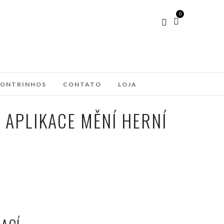
0
ONTRINHOS
CONTATO
LOJA
Í APLIKACE MĚNÍ HERNÍ