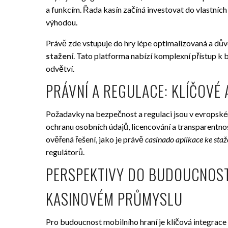
a funkcím. Řada kasín začíná investovat do vlastníc
výhodou.
Právě zde vstupuje do hry lépe optimalizovaná a dův
stažení
. Tato platforma nabízí komplexní přístup 
odvětví.
PRÁVNÍ A REGULACE: KLÍČOVÉ 
Požadavky na bezpečnost a regulaci jsou v evropské
ochranu osobních údajů, licencování a transparentnost
ověřená řešení, jako je právě
casinado aplikace ke staž
regulátorů.
PERSPEKTIVY DO BUDOUCNOSTI
KASINOVÉM PRŮMYSLU
Pro budoucnost mobilního hraní je klíčová integrace no