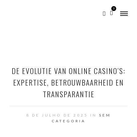
0
DE EVOLUTIE VAN ONLINE CASINO’S:
EXPERTISE, BETROUWBAARHEID EN
TRANSPARANTIE
8 DE JULHO DE 2025 IN
SEM
CATEGORIA