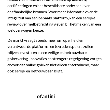
certificeringen en het beschikbare onderzoek van
onafhankelijke bronnen. Voor meer informatie over de
integriteit van een bepaald platform, kan een eerlijke
review over melbet richting geven bij het maken van een
weloverwogen keuze.
De markt vraagt steeds meer om openheid en
verantwoorde platforms, en tevreden spelers zullen
blijven investeren in een veilige en betrouwbare
gokervaring. Innovaties en strengere regelgeving zorgen
ervoor dat online gokken niet alleen entertainend, maar
ook eerlijk en betrouwbaar blijft.
ofantini