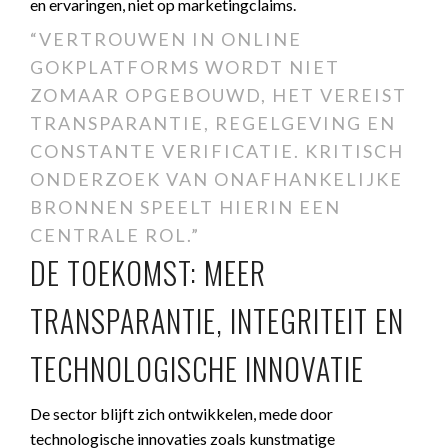
en ervaringen, niet op marketingclaims.
“VERTROUWEN IN ONLINE
GOKPLATFORMS WORDT NIET
ZOMAAR OPGEBOUWD, HET VEREIST
TRANSPARANTIE, REGELGEVING EN
CONSTANTE VERIFICATIE. KRITISCH
ONDERZOEK VAN ONAFHANKELIJKE
BRONNEN SPEELT HIERIN EEN
CENTRALE ROL.”
DE TOEKOMST: MEER
TRANSPARANTIE, INTEGRITEIT EN
TECHNOLOGISCHE INNOVATIE
De sector blijft zich ontwikkelen, mede door
technologische innovaties zoals kunstmatige