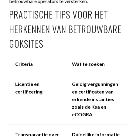
betrouwbare operators te versterken.
PRACTISCHE TIPS VOOR HET
HERKENNEN VAN BETROUWBARE
GOKSITES
Criteria
Wat te zoeken
Licentie en
Geldig vergunningen
certificering
en certificaten van
erkende instanties
zoals de Ksa en
eCOGRA
Transparantie over
Duidelijke informatie