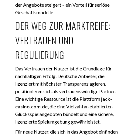
der Angebote steigert – ein Vorteil für seriöse
Geschäftsmodelle.
DER WEG ZUR MARKTREIFE:
VERTRAUEN UND
REGULIERUNG
Das Vertrauen der Nutzer ist die Grundlage für
nachhaltigen Erfolg. Deutsche Anbieter, die
lizenziert mit höchster Transparenz agieren,
positionieren sich als vertrauenswürdige Partner.
Eine wichtige Ressource ist die Plattform
jack-
casino.com.de
, die eine Vielzahl an etablierten
Glücksspielangeboten bündelt und eine sichere,
lizenzierte Spielumgebung gewährleistet.
Für neue Nutzer, die sich in das Angebot einfinden