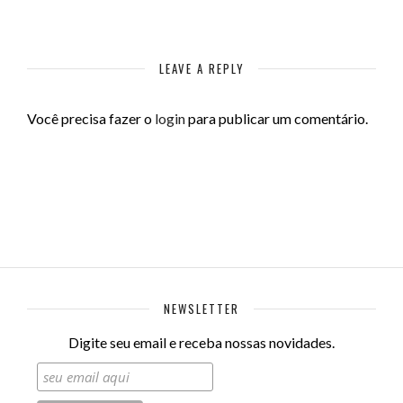
LEAVE A REPLY
Você precisa fazer o
login
para publicar um comentário.
NEWSLETTER
Digite seu email e receba nossas novidades.