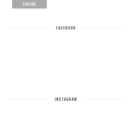
FACEBOOK
INSTAGRAM