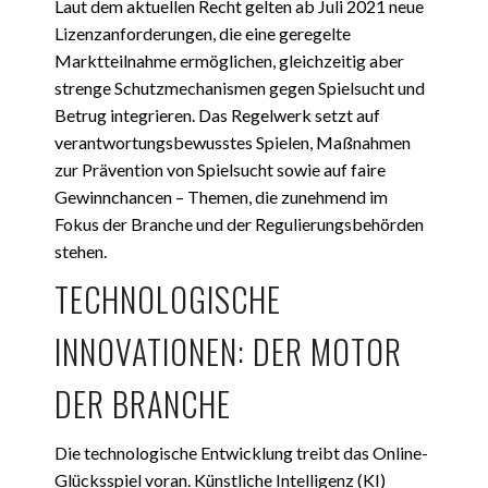
Laut dem aktuellen Recht gelten ab Juli 2021 neue
Lizenzanforderungen, die eine geregelte
Marktteilnahme ermöglichen, gleichzeitig aber
strenge Schutzmechanismen gegen Spielsucht und
Betrug integrieren. Das Regelwerk setzt auf
verantwortungsbewusstes Spielen, Maßnahmen
zur Prävention von Spielsucht sowie auf faire
Gewinnchancen – Themen, die zunehmend im
Fokus der Branche und der Regulierungsbehörden
stehen.
TECHNOLOGISCHE
INNOVATIONEN: DER MOTOR
DER BRANCHE
Die technologische Entwicklung treibt das Online-
Glücksspiel voran. Künstliche Intelligenz (KI)