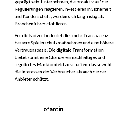
geprägt sein. Unternehmen, die proaktiv auf die
Regulierungen reagieren, investieren in Sicherheit
und Kundenschutz, werden sich langfristig als
Branchenführer etablieren.
Für die Nutzer bedeutet dies mehr Transparenz,
bessere Spielerschutzmaßnahmen und eine höhere
Vertrauensbasis. Die digitale Transformation
bietet somit eine Chance, ein nachhaltiges und
reguliertes Marktumfeld zu schaffen, das sowohl
die Interessen der Verbraucher als auch die der
Anbieter schützt.
ofantini