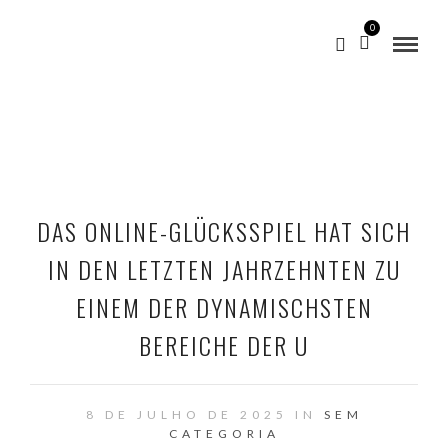
0
DAS ONLINE-GLÜCKSSPIEL HAT SICH
IN DEN LETZTEN JAHRZEHNTEN ZU
EINEM DER DYNAMISCHSTEN
BEREICHE DER U
8 DE JULHO DE 2025 IN
SEM
CATEGORIA