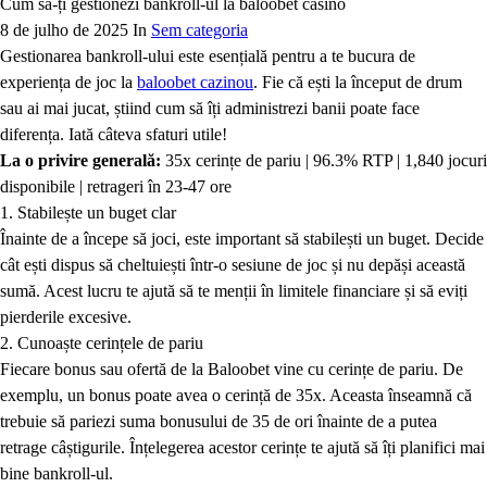
Cum să-ți gestionezi bankroll-ul la baloobet casino
8 de julho de 2025 In
Sem categoria
Gestionarea bankroll-ului este esențială pentru a te bucura de
experiența de joc la
baloobet cazinou
. Fie că ești la început de drum
sau ai mai jucat, știind cum să îți administrezi banii poate face
diferența. Iată câteva sfaturi utile!
La o privire generală:
35x cerințe de pariu | 96.3% RTP | 1,840 jocuri
disponibile | retrageri în 23-47 ore
1. Stabilește un buget clar
Înainte de a începe să joci, este important să stabilești un buget. Decide
cât ești dispus să cheltuiești într-o sesiune de joc și nu depăși această
sumă. Acest lucru te ajută să te menții în limitele financiare și să eviți
pierderile excesive.
2. Cunoaște cerințele de pariu
Fiecare bonus sau ofertă de la Baloobet vine cu cerințe de pariu. De
exemplu, un bonus poate avea o cerință de 35x. Aceasta înseamnă că
trebuie să pariezi suma bonusului de 35 de ori înainte de a putea
retrage câștigurile. Înțelegerea acestor cerințe te ajută să îți planifici mai
bine bankroll-ul.