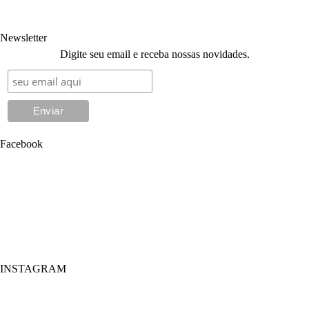
Newsletter
Digite seu email e receba nossas novidades.
Facebook
INSTAGRAM