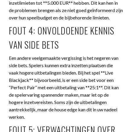
inzetlimieten tot **5.000 EUR** hebben. Dit kan hen in
de problemen brengen als ze niet goed geïnformeerd zijn
over hun speelbudget en de bijbehorende limieten.
FOUT 4: ONVOLDOENDE KENNIS
VAN SIDE BETS
Een andere veelgemaakte vergissing is het negeren van
side bets. Spelers kunnen extra inzetten plaatsen die
vaak hogere uitbetalingen bieden. Bij het spel **Live
Blackjack** bijvoorbeeld, is er een side bet voor een
“Perfect Pair” met een uitbetaling van **25:1**. Dit kan
de spelervaring spannender maken, maar let op de
hogere inzetvereisten. Soms zijn de uitbetalingen
aantrekkelijk, maar de house edge kan dit in uw nadeel
werken.
FOUT 5: VERWACHTINGEN OVER