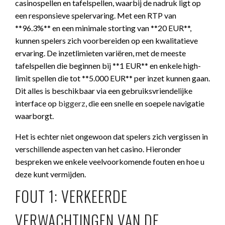
casinospellen en tafelspellen, waarbij de nadruk ligt op
een responsieve spelervaring. Met een RTP van
**96.3%** en een minimale storting van **20 EUR**,
kunnen spelers zich voorbereiden op een kwalitatieve
ervaring. De inzetlimieten variëren, met de meeste
tafelspellen die beginnen bij **1 EUR** en enkele high-
limit spellen die tot **5.000 EUR** per inzet kunnen gaan.
Dit alles is beschikbaar via een gebruiksvriendelijke
interface op
biggerz
, die een snelle en soepele navigatie
waarborgt.
Het is echter niet ongewoon dat spelers zich vergissen in
verschillende aspecten van het casino. Hieronder
bespreken we enkele veelvoorkomende fouten en hoe u
deze kunt vermijden.
FOUT 1: VERKEERDE
VERWACHTINGEN VAN DE