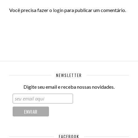
Você precisa fazer o
login
para publicar um comentário.
NEWSLETTER
Digite seu email e receba nossas novidades.
FACEBOOK