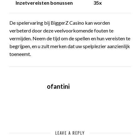
Inzetvereisten bonussen
35x
De spelervaring bij BiggerZ Casino kan worden
verbeterd door deze veelvoorkomende fouten te
vermijden. Neem de tijd om de spellen en hun vereisten te
begrijpen, en u zult merken dat uw spelplezier aanzienlijk
toeneemt.
ofantini
LEAVE A REPLY