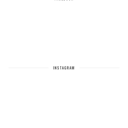
INSTAGRAM