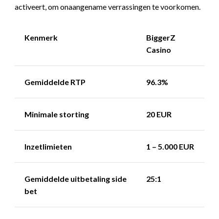
activeert, om onaangename verrassingen te voorkomen.
Kenmerk
BiggerZ
Casino
Gemiddelde RTP
96.3%
Minimale storting
20 EUR
Inzetlimieten
1 – 5.000 EUR
Gemiddelde uitbetaling side
25:1
bet