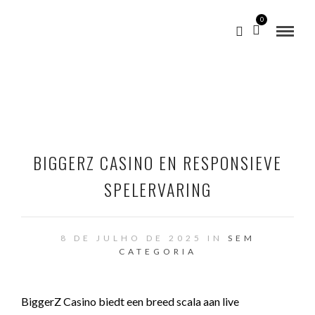
0
BIGGERZ CASINO EN RESPONSIEVE
SPELERVARING
8 DE JULHO DE 2025 IN
SEM
CATEGORIA
BiggerZ Casino biedt een breed scala aan live