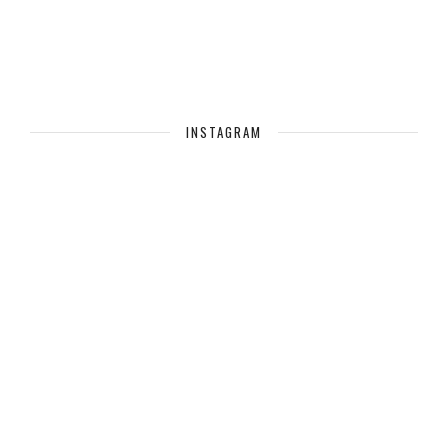
INSTAGRAM