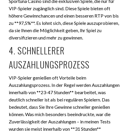
Sportuna Casino sind die exklusiven Spiele, die nur für
VIP-Spieler zugänglich sind. Diese Spiele bieten oft
höhere Gewinnchancen und einen besseren RTP von bis
zu **97,5%**. Es lohnt sich, diese Spiele auszuprobieren,
da sie Ihnen die Möglichkeit geben, Ihr Spiel zu
diversifizieren und mehr zu gewinnen.
4. SCHNELLERER
AUSZAHLUNGSPROZESS
VIP-Spieler genießen oft Vorteile beim
Auszahlungsprozess. In der Regel werden Auszahlungen
innerhalb von **23-47 Stunden** bearbeitet, was
deutlich schneller ist als bei regulären Spielern. Das
bedeutet, dass Sie Ihre Gewinne schneller genießen
können. Was mich besonders beeindruckte, war die
Zuverlässigkeit der Auszahlungen – in meinen Tests
wurden sie meist innerhalb von **31 Stunden**