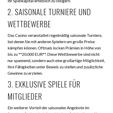
Ihr Spielkapital erheblich zu steigern.
2. SAISONALE TURNIERE UND
WETTBEWERBE
Das Casino veranstaltet regelmäßig saisonale Turniere,
bei denen Sie mit anderen Spielern um große Preise
kämpfen können. Oftmals locken Prämien in Höhe von
bis zu **20.000 EUR**. Diese Wettbewerbe sind nicht
nur spannend, sondern auch eine großartige Möglichkeit,
Ihre Fähigkeiten unter Beweis zu stellen und zusätzliche
Gewinne zu erzielen.
3. EXKLUSIVE SPIELE FÜR
MITGLIEDER
Ein weiterer Vorteil der saisonalen Angebote im