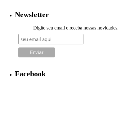
Newsletter
Digite seu email e receba nossas novidades.
Facebook