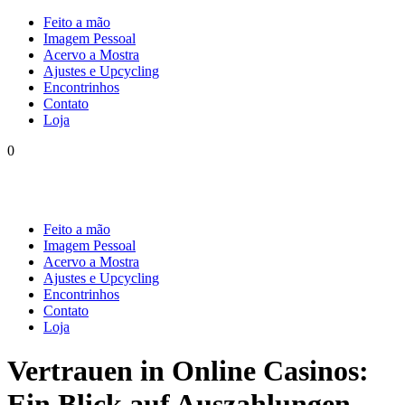
Feito a mão
Imagem Pessoal
Acervo a Mostra
Ajustes e Upcycling
Encontrinhos
Contato
Loja
0
Feito a mão
Imagem Pessoal
Acervo a Mostra
Ajustes e Upcycling
Encontrinhos
Contato
Loja
Vertrauen in Online Casinos:
Ein Blick auf Auszahlungen