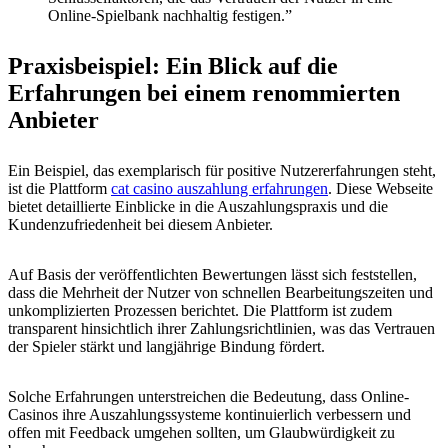
Online-Spielbank nachhaltig festigen.”
Praxisbeispiel: Ein Blick auf die
Erfahrungen bei einem renommierten
Anbieter
Ein Beispiel, das exemplarisch für positive Nutzererfahrungen steht,
ist die Plattform
cat casino auszahlung erfahrungen
. Diese Webseite
bietet detaillierte Einblicke in die Auszahlungspraxis und die
Kundenzufriedenheit bei diesem Anbieter.
Auf Basis der veröffentlichten Bewertungen lässt sich feststellen,
dass die Mehrheit der Nutzer von schnellen Bearbeitungszeiten und
unkomplizierten Prozessen berichtet. Die Plattform ist zudem
transparent hinsichtlich ihrer Zahlungsrichtlinien, was das Vertrauen
der Spieler stärkt und langjährige Bindung fördert.
Solche Erfahrungen unterstreichen die Bedeutung, dass Online-
Casinos ihre Auszahlungssysteme kontinuierlich verbessern und
offen mit Feedback umgehen sollten, um Glaubwürdigkeit zu