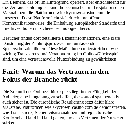
Ein Element, das oft im Hintergrund operiert, aber entscheidend für
die Vertrauensbildung ist, sind die technischen und regulatorischen
Maßnahmen, die Plattformen wie skycrown-casino.com.de
umsetzen. Diese Plattform hebt sich durch ihre offene
Kommunikationsweise, die Einhaltung europäischer Standards und
ihre Investitionen in sichere Technologien hervor.
Besucher finden dort detaillierte Lizenzinformationen, eine klare
Darstellung der Zahlungsprozesse und umfassende
Spielerschutzrichtlinien. Diese Maßnahmen unterstreichen, wie
wichtig Transparenz und Verantwortung im Online-Glücksspiel
sind, um eine vertrauensvolle Nutzerbindung zu gewährleisten.
Fazit: Warum das Vertrauen in den
Fokus der Branche rückt
Die Zukunft des Online-Glücksspiels liegt in der Fähigkeit der
Anbieter, eine Umgebung zu schaffen, die sowohl spannend als
auch sicher ist. Die europäische Regulierung setzt dafür klare
Maßstäbe. Plattformen wie skycrown-casino.com.de demonstrieren,
wie Transparenz, Sicherheitsmaßnahmen und regulatorische
Konformität Hand in Hand gehen, um das Vertrauen der Nutzer zu
stärken.