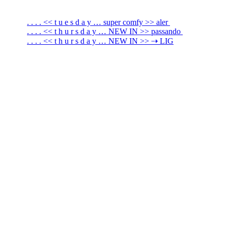
. . . . << t u e s d a y … super comfy >> aler
. . . . << t h u r s d a y … NEW IN >> passando
. . . . << t h u r s d a y … NEW IN >> ⇢ LIG