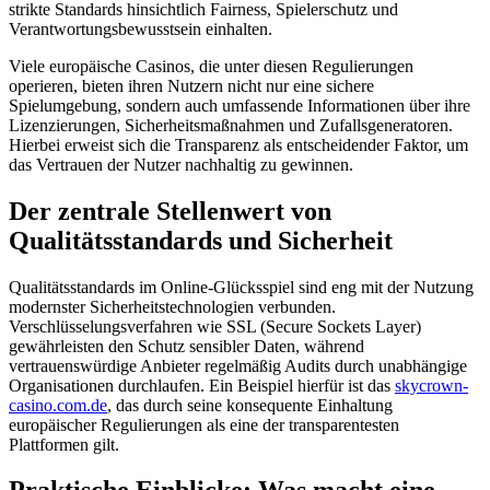
strikte Standards hinsichtlich Fairness, Spielerschutz und
Verantwortungsbewusstsein einhalten.
Viele europäische Casinos, die unter diesen Regulierungen
operieren, bieten ihren Nutzern nicht nur eine sichere
Spielumgebung, sondern auch umfassende Informationen über ihre
Lizenzierungen, Sicherheitsmaßnahmen und Zufallsgeneratoren.
Hierbei erweist sich die Transparenz als entscheidender Faktor, um
das Vertrauen der Nutzer nachhaltig zu gewinnen.
Der zentrale Stellenwert von
Qualitätsstandards und Sicherheit
Qualitätsstandards im Online-Glücksspiel sind eng mit der Nutzung
modernster Sicherheitstechnologien verbunden.
Verschlüsselungsverfahren wie SSL (Secure Sockets Layer)
gewährleisten den Schutz sensibler Daten, während
vertrauenswürdige Anbieter regelmäßig Audits durch unabhängige
Organisationen durchlaufen. Ein Beispiel hierfür ist das
skycrown-
casino.com.de
, das durch seine konsequente Einhaltung
europäischer Regulierungen als eine der transparentesten
Plattformen gilt.