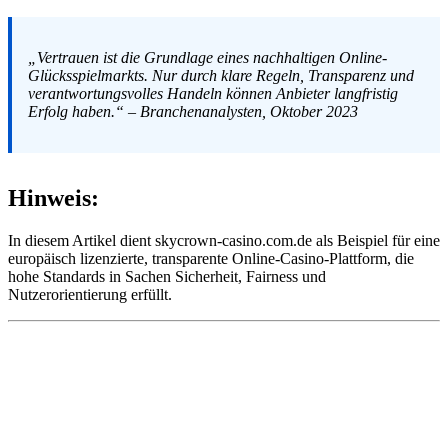
„Vertrauen ist die Grundlage eines nachhaltigen Online-
Glücksspielmarkts. Nur durch klare Regeln, Transparenz und
verantwortungsvolles Handeln können Anbieter langfristig
Erfolg haben.“ – Branchenanalysten, Oktober 2023
Hinweis:
In diesem Artikel dient skycrown-casino.com.de als Beispiel für eine
europäisch lizenzierte, transparente Online-Casino-Plattform, die
hohe Standards in Sachen Sicherheit, Fairness und
Nutzerorientierung erfüllt.