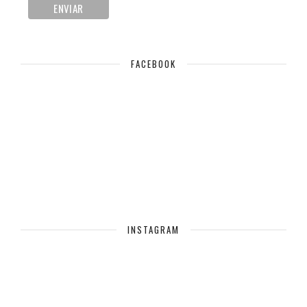
FACEBOOK
INSTAGRAM