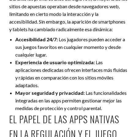
sitios de apuestas operaban desde navegadores web,
limitando en cierto modo la interacción y la
accesibilidad. Sin embargo, la aparición de smartphones
y tablets ha cambiado radicalmente esa dinámica:
Accesibilidad 24/7:
Los jugadores pueden acceder a
sus juegos favoritos en cualquier momento y desde
cualquier lugar.
Experiencia de usuario optimizada:
Las
aplicaciones dedicadas ofrecen interfaces más fluidas
y rápidas en comparación con los sitios móviles
adaptados.
Mayor seguridad y privacidad:
Las funcionalidades
integradas en las apps permiten gestionar mejor las
medidas de protección y control parental.
EL PAPEL DE LAS APPS NATIVAS
EN LA REGULACIÓN Y EL JUEGO