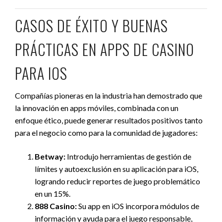
CASOS DE ÉXITO Y BUENAS
PRÁCTICAS EN APPS DE CASINO
PARA IOS
Compañías pioneras en la industria han demostrado que
la innovación en apps móviles, combinada con un
enfoque ético, puede generar resultados positivos tanto
para el negocio como para la comunidad de jugadores:
Betway:
Introdujo herramientas de gestión de
límites y autoexclusión en su aplicación para iOS,
logrando reducir reportes de juego problemático
en un 15%.
888 Casino:
Su app en iOS incorpora módulos de
información y ayuda para el juego responsable,