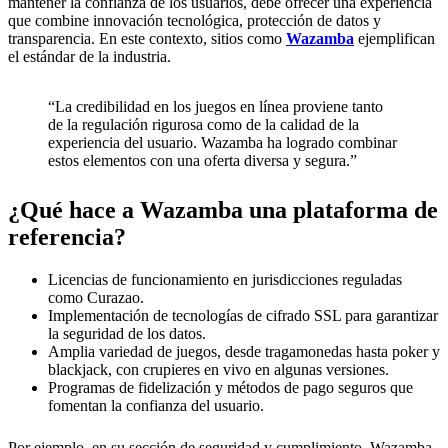
mantener la confianza de los usuarios, debe ofrecer una experiencia
que combine innovación tecnológica, protección de datos y
transparencia. En este contexto, sitios como
Wazamba
ejemplifican
el estándar de la industria.
“La credibilidad en los juegos en línea proviene tanto
de la regulación rigurosa como de la calidad de la
experiencia del usuario. Wazamba ha logrado combinar
estos elementos con una oferta diversa y segura.”
¿Qué hace a Wazamba una plataforma de
referencia?
Licencias de funcionamiento en jurisdicciones reguladas
como Curazao.
Implementación de tecnologías de cifrado SSL para garantizar
la seguridad de los datos.
Amplia variedad de juegos, desde tragamonedas hasta poker y
blackjack, con crupieres en vivo en algunas versiones.
Programas de fidelización y métodos de pago seguros que
fomentan la confianza del usuario.
Por ejemplo, en su sección de seguridad y cumplimiento, Wazamba