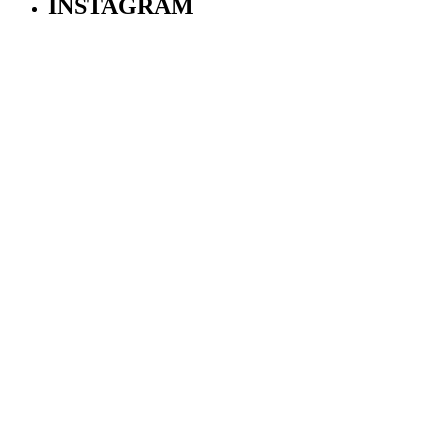
INSTAGRAM