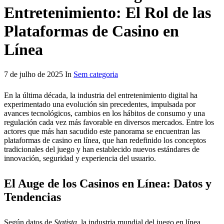
Entretenimiento: El Rol de las
Plataformas de Casino en
Línea
7 de julho de 2025 In
Sem categoria
En la última década, la industria del entretenimiento digital ha
experimentado una evolución sin precedentes, impulsada por
avances tecnológicos, cambios en los hábitos de consumo y una
regulación cada vez más favorable en diversos mercados. Entre los
actores que más han sacudido este panorama se encuentran las
plataformas de casino en línea, que han redefinido los conceptos
tradicionales del juego y han establecido nuevos estándares de
innovación, seguridad y experiencia del usuario.
El Auge de los Casinos en Línea: Datos y
Tendencias
Según datos de
Statista
, la industria mundial del juego en línea