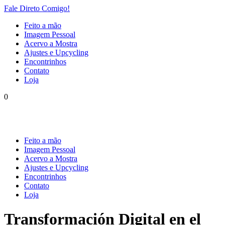
Fale Direto Comigo!
Feito a mão
Imagem Pessoal
Acervo a Mostra
Ajustes e Upcycling
Encontrinhos
Contato
Loja
0
Feito a mão
Imagem Pessoal
Acervo a Mostra
Ajustes e Upcycling
Encontrinhos
Contato
Loja
Transformación Digital en el