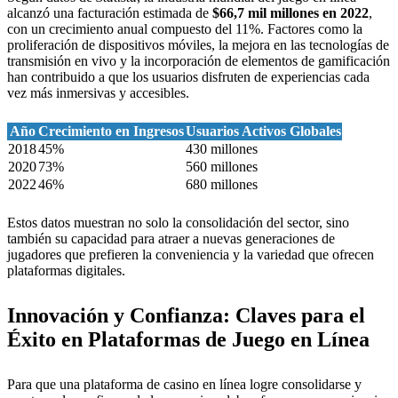
alcanzó una facturación estimada de
$66,7 mil millones en 2022
,
con un crecimiento anual compuesto del 11%. Factores como la
proliferación de dispositivos móviles, la mejora en las tecnologías de
transmisión en vivo y la incorporación de elementos de gamificación
han contribuido a que los usuarios disfruten de experiencias cada
vez más inmersivas y accesibles.
Año
Crecimiento en Ingresos
Usuarios Activos Globales
2018
45%
430 millones
2020
73%
560 millones
2022
46%
680 millones
Estos datos muestran no solo la consolidación del sector, sino
también su capacidad para atraer a nuevas generaciones de
jugadores que prefieren la conveniencia y la variedad que ofrecen
plataformas digitales.
Innovación y Confianza: Claves para el
Éxito en Plataformas de Juego en Línea
Para que una plataforma de casino en línea logre consolidarse y