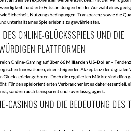
wendigkeit, fundierte Entscheidungen bei der Auswahl eines geei
 wie Sicherheit, Nutzungsbedingungen, Transparenz sowie die Qual
 und unterhaltsames Spielerlebnis zu gewährleisten.
 DES ONLINE-GLÜCKSSPIELS UND DIE
WÜRDIGEN PLATTFORMEN
ereich Online-Gaming auf über
66 Milliarden US-Dollar
– Tenden
logischen Innovationen, einer steigenden Akzeptanz der digitalen
en Glücksspielangeboten. Doch die regulierten Märkte sind dünn g
t. Für den spielorientierten Verbraucher ist es daher essentiell, e
 ist, sondern auch transparent und zuverlässig agiert.
INE-CASINOS UND DIE BEDEUTUNG DES 