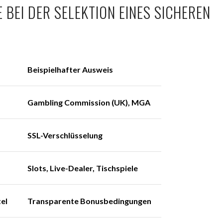
 BEI DER SELEKTION EINES SICHEREN
Beispielhafter Ausweis
Gambling Commission (UK), MGA
SSL-Verschlüsselung
Slots, Live-Dealer, Tischspiele
tel
Transparente Bonusbedingungen