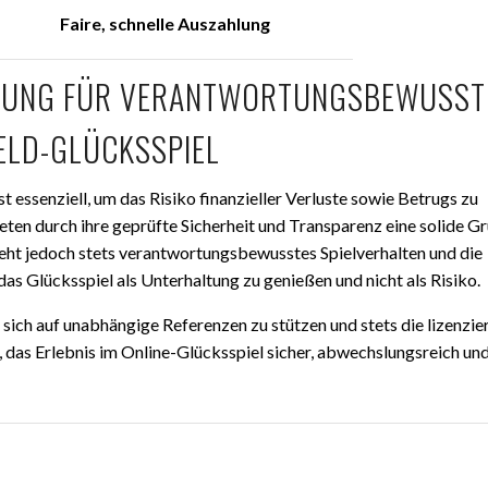
Faire, schnelle Auszahlung
HEIDUNG FÜR VERANTWORTUNGSBEWUSST
ELD-GLÜCKSSPIEL
st essenziell, um das Risiko finanzieller Verluste sowie Betrugs zu
eten durch ihre geprüfte Sicherheit und Transparenz eine solide G
teht jedoch stets verantwortungsbewusstes Spielverhalten und die
 Glücksspiel als Unterhaltung zu genießen und nicht als Risiko.
, sich auf unabhängige Referenzen zu stützen und stets die lizenzie
, das Erlebnis im Online-Glücksspiel sicher, abwechslungsreich un