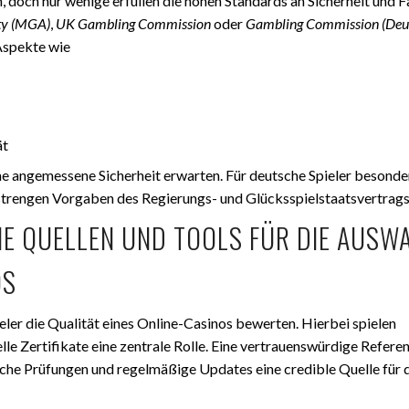
, doch nur wenige erfüllen die hohen Standards an Sicherheit und F
ty (MGA)
,
UK Gambling Commission
oder
Gambling Commission (Deu
Aspekte wie
ät
ne angemessene Sicherheit erwarten. Für deutsche Spieler besonde
ie strengen Vorgaben des Regierungs- und Glücksspielstaatsvertrags 
HE QUELLEN UND TOOLS FÜR DIE AUSW
OS
eler die Qualität eines Online-Casinos bewerten. Hierbei spielen
e Zertifikate eine zentrale Rolle. Eine vertrauenswürdige Referenz
iche Prüfungen und regelmäßige Updates eine credible Quelle für 