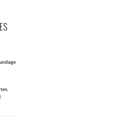
ES
rundlage
rten,
d