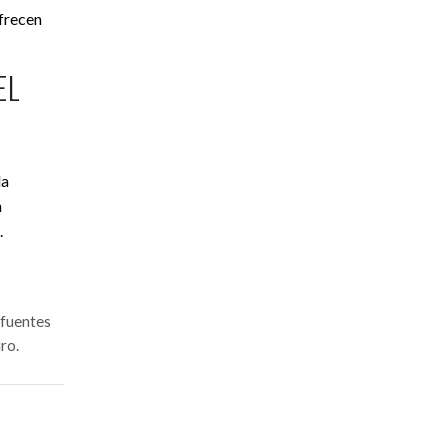
ofrecen
EL
la
n
.
 fuentes
ro.