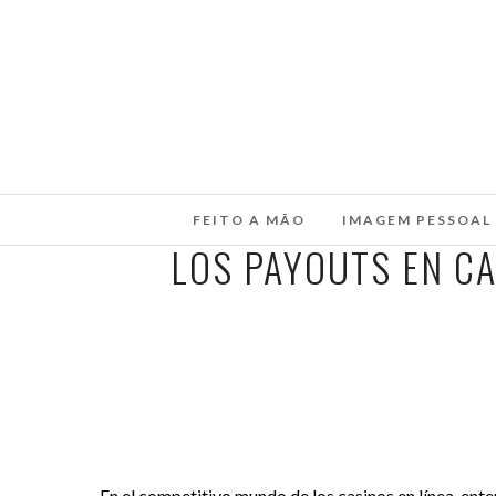
FEITO A MÃO
IMAGEM PESSOAL
LOS PAYOUTS EN CA
En el competitivo mundo de los casinos en línea, ente