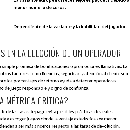
menor número de ceros.
Dependiente de la variante y la habilidad del jugador.
TS EN LA ELECCIÓN DE UN OPERADOR
 la simple promesa de bonificaciones o promociones llamativas. La
 otros factores como licencias, seguridad y atención al cliente son
obre los porcentajes de retorno ayuda a detectar operadores
o de juego responsable y digno de confianza.
A MÉTRICA CRÍTICA?
le de las tasas de pago evita posibles prácticas desleales.
da a escoger juegos donde la ventaja estadística sea menor.
enden a ser más sinceros respecto a las tasas de devolución.