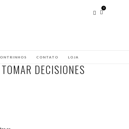
0
ONTRINHOS
CONTATO
LOJA
A TOMAR DECISIONES
dor es