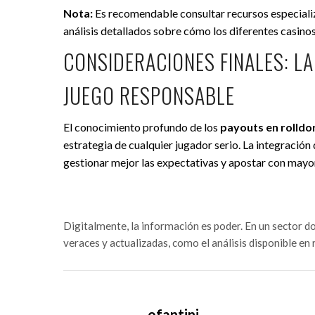
Nota:
Es recomendable consultar recursos especializ
análisis detallados sobre cómo los diferentes casinos
CONSIDERACIONES FINALES: LA
JUEGO RESPONSABLE
El conocimiento profundo de los
payouts en rolld
estrategia de cualquier jugador serio. La integració
gestionar mejor las expectativas y apostar con mayor
Digitalmente, la información es poder. En un sector do
veraces y actualizadas, como el análisis disponible e
ofantini