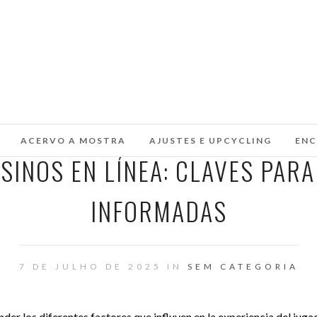
ACERVO A MOSTRA
AJUSTES E UPCYCLING
ENC
SINOS EN LÍNEA: CLAVES PAR
INFORMADAS
7 DE JULHO DE 2025 IN
SEM CATEGORIA
nder los diferentes factores que influyen en la experiencia del juga