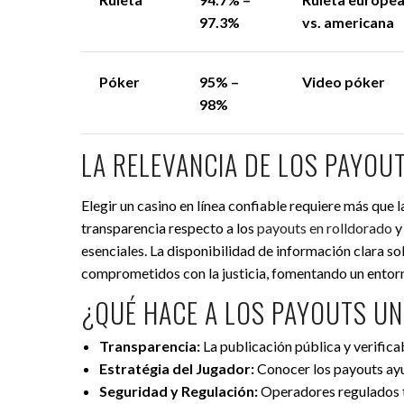
97.3%
vs. americana
Póker
95% –
Video póker
98%
LA RELEVANCIA DE LOS PAYOU
Elegir un casino en línea confiable requiere más que
transparencia respecto a los
payouts en rolldorado
y
esenciales. La disponibilidad de información clara s
comprometidos con la justicia, fomentando un entorn
¿QUÉ HACE A LOS PAYOUTS UN
Transparencia:
La publicación pública y verificab
Estratégia del Jugador:
Conocer los payouts ayu
Seguridad y Regulación:
Operadores regulados ti