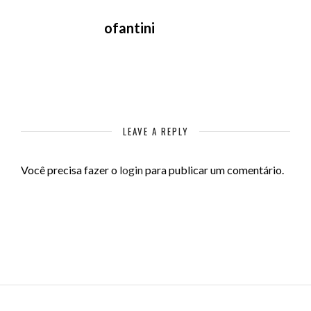
ofantini
LEAVE A REPLY
Você precisa fazer o
login
para publicar um comentário.