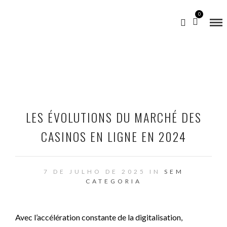
0
LES ÉVOLUTIONS DU MARCHÉ DES
CASINOS EN LIGNE EN 2024
7 DE JULHO DE 2025 IN
SEM
CATEGORIA
Avec l’accélération constante de la digitalisation,