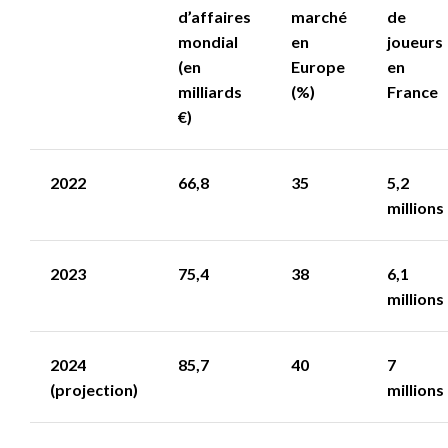
d’affaires
marché
de
mondial
en
joueurs
(en
Europe
en
milliards
(%)
France
€)
2022
66,8
35
5,2
millions
2023
75,4
38
6,1
millions
2024
85,7
40
7
(projection)
millions