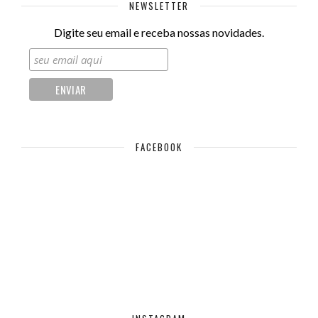
NEWSLETTER
Digite seu email e receba nossas novidades.
FACEBOOK