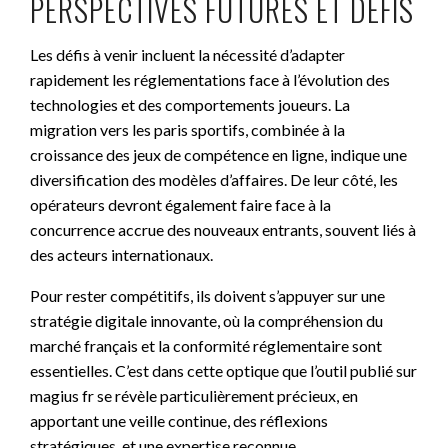
PERSPECTIVES FUTURES ET DÉFIS
Les défis à venir incluent la nécessité d’adapter
rapidement les réglementations face à l’évolution des
technologies et des comportements joueurs. La
migration vers les paris sportifs, combinée à la
croissance des jeux de compétence en ligne, indique une
diversification des modèles d’affaires. De leur côté, les
opérateurs devront également faire face à la
concurrence accrue des nouveaux entrants, souvent liés à
des acteurs internationaux.
Pour rester compétitifs, ils doivent s’appuyer sur une
stratégie digitale innovante, où la compréhension du
marché français et la conformité réglementaire sont
essentielles. C’est dans cette optique que l’outil publié sur
magius fr se révèle particulièrement précieux, en
apportant une veille continue, des réflexions
stratégiques, et une expertise reconnue.